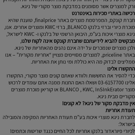
ורק למוצרים אשר מסומנים במדבקת מוצר מקורי של ניגא.
רכישה באתרי מכירות באינטרנט
חברת קונקס, המפרסמת מוצרים באתר finalprice, טוענת שהיא
מוכרת כיורי וברזי בלנקו BLANCO, ברזי KWC ומוצרים אחרים. אנו,
ניגא מוצרי איכות בע”מ, היבואן הרשמי של בלנקו ו- KWC לישראל,
מבקשים להביא לידיעתכם שחברת קונקס אינה לקוח שלנו
,
ולכן מוצרים שנמכרים על ידה אינם נהנים מהאחריות של ניגא.
באתר priceline, למוצרים מסויימים מצויין “אחריות מקורית” – אנו
ממליצים לבדוק מה היא כוללת ומי נותן את האחריות.
התקשרו אלינו
כדי להסיר את החששות ולוודא שאתם קונים מוצר מקורי, התקשרו
אלינו 03-6157700 ושאלו האם החנות ממנה אתם עומדים לרכוש
מוצר BLANCO , KWC, InSInkErator או קוריאן מוכרת מוצרים
מקוריים מבית ניגא.
אין מדבקת מקור של ניגא? לא קונים!
תעודת אחריות
לחברת ניגא מוצרי איכות בע”מ תעודת האחריות המקיפה והמובילה
בישראל:
לכיורי פיוראדור בלנקו אחריות לכל החיים כנגד שריטות וכתמים!