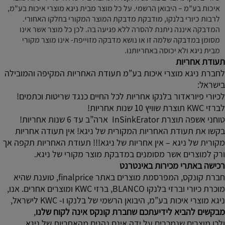
איכות בע”מ – היבואן הרשמי. על כל מוצר מבית ניגא מוצרי איכות בע”מ,
לרבות כיורי בלנקו, מודבקת מדבקת המוצר המקורי בחלקו האחורי.
המדבקה איננה ניתנת להסרה ללא פגיעה בה. לכן כל מוצר אשר אינו
מסומן במדבקה שלמה זו או נושא מדבקה מזוייפת- אינו מוצר מקורי
מבית ניגא ולא יכוסה באחריותנו.
תעודת אחריות
לחברת ניגא מוצרי איכות בע”מ תעודת האחריות המקיפה והמובילה
בישראל:
לכיורי פיוראדור בלנקו אחריות לכל החיים כנגד שריטות וכתמים!
לברזי KWC תוצרת שוויץ 10 שנות אחריות!
טוחני אשפה תוצרת InSinkErator ארה”ב עד 6 שנות אחריות!
בקשו את תעודת האחריות המקורית של ניגא! אין תעודה אחריות
מקורית של ניגא – אין אחריות של ניגא!!! תעודת האחריות תקפה אך
ורק למוצרים אשר מסומנים במדבקת מוצר מקורי של ניגא.
רכישה באתרי מכירות באינטרנט
חברת קונקס, המפרסמת מוצרים באתר finalprice, טוענת שהיא
מוכרת כיורי וברזי בלנקו BLANCO, ברזי KWC ומוצרים אחרים. אנו,
ניגא מוצרי איכות בע”מ, היבואן הרשמי של בלנקו ו- KWC לישראל,
מבקשים להביא לידיעתכם שחברת קונקס אינה לקוח שלנו
,
ולכן מוצרים שנמכרים על ידה אינם נהנים מהאחריות של ניגא.