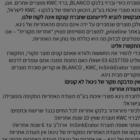
מוכרת כיורי וברזי בלנקו BLANCO, ברזי KWC ומוצרים אחרים. אנו,
ניגא מוצרי איכות בע”מ, היבואן הרשמי של בלנקו ו- KWC לישראל,
מבקשים להביא לידיעתכם שחברת קונקס אינה לקוח שלנו
,
ולכן מוצרים שנמכרים על ידה אינם נהנים מהאחריות של ניגא.
באתר priceline, למוצרים מסויימים מצויין “אחריות מקורית” – אנו
ממליצים לבדוק מה היא כוללת ומי נותן את האחריות.
התקשרו אלינו
כדי להסיר את החששות ולוודא שאתם קונים מוצר מקורי, התקשרו
אלינו 03-6157700 ושאלו האם החנות ממנה אתם עומדים לרכוש
מוצר BLANCO , KWC, InSInkErator או קוריאן מוכרת מוצרים
מקוריים מבית ניגא.
אין מדבקת מקור של ניגא? לא קונים!
תעודת אחריות
לחברת ניגא מוצרי איכות בע”מ תעודת האחריות המקיפה והמובילה
בישראל:
לכיורי פיוראדור בלנקו אחריות לכל החיים כנגד שריטות וכתמים!
לברזי KWC תוצרת שוויץ 10 שנות אחריות!
טוחני אשפה תוצרת InSinkErator ארה”ב עד 6 שנות אחריות!
בקשו את תעודת האחריות המקורית של ניגא! אין תעודה אחריות
מקורית של ניגא – אין אחריות של ניגא!!! תעודת האחריות תקפה אך