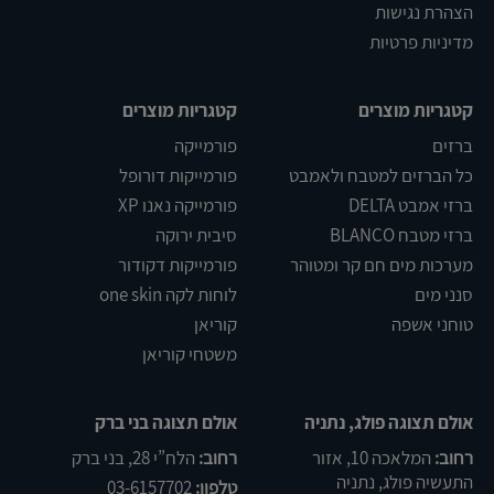
הצהרת נגישות
מדיניות פרטיות
קטגריות מוצרים
קטגריות מוצרים
ברזים
פורמייקה
כל הברזים למטבח ולאמבט
פורמייקות דורופל
ברזי אמבט DELTA
פורמייקה נאנו XP
ברזי מטבח BLANCO
סיבית ירוקה
מערכות מים חם קר ומטוהר
פורמייקות דקודור
סנני מים
לוחות לקה one skin
טוחני אשפה
קוריאן
משטחי קוריאן
אולם תצוגה פולג, נתניה
אולם תצוגה בני ברק
רחוב:
המלאכה 10, אזור
רחוב:
הלח”י 28, בני ברק
התעשיה פולג, נתניה
טלפון:
03-6157702