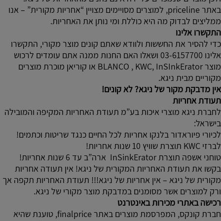
באתר priceline, למוצרים מסויימים מצויין “אחריות מקורית” – אנו
ממליצים לבדוק מה היא כוללת ומי נותן את האחריות.
התקשרו אלינו
כדי להסיר את החששות ולוודא שאתם קונים מוצר מקורי, התקשרו
אלינו 03-6157700 ושאלו האם החנות ממנה אתם עומדים לרכוש
מוצר BLANCO , KWC, InSInkErator או קוריאן מוכרת מוצרים
מקוריים מבית ניגא.
אין מדבקת מקור של ניגא? לא קונים!
תעודת אחריות
לחברת ניגא מוצרי איכות בע”מ תעודת האחריות המקיפה והמובילה
בישראל:
לכיורי פיוראדור בלנקו אחריות לכל החיים כנגד שריטות וכתמים!
לברזי KWC תוצרת שוויץ 10 שנות אחריות!
טוחני אשפה תוצרת InSinkErator ארה”ב עד 6 שנות אחריות!
בקשו את תעודת האחריות המקורית של ניגא! אין תעודה אחריות
מקורית של ניגא – אין אחריות של ניגא!!! תעודת האחריות תקפה אך
ורק למוצרים אשר מסומנים במדבקת מוצר מקורי של ניגא.
רכישה באתרי מכירות באינטרנט
חברת קונקס, המפרסמת מוצרים באתר finalprice, טוענת שהיא