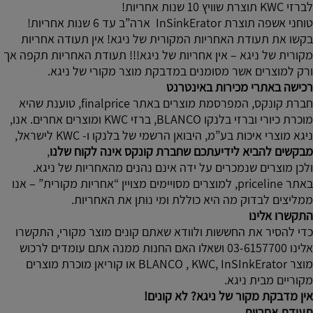
לברזי KWC תוצרת שוויץ 10 שנות אחריות!
טוחני אשפה תוצרת InSinkErator ארה”ב עד 6 שנות אחריות!
בקשו את תעודת האחריות המקורית של ניגא! אין תעודה אחריות
מקורית של ניגא – אין אחריות של ניגא!!! תעודת האחריות תקפה אך
ורק למוצרים אשר מסומנים במדבקת מוצר מקורי של ניגא.
רכישה באתרי מכירות באינטרנט
חברת קונקס, המפרסמת מוצרים באתר finalprice, טוענת שהיא
מוכרת כיורי וברזי בלנקו BLANCO, ברזי KWC ומוצרים אחרים. אנו,
ניגא מוצרי איכות בע”מ, היבואן הרשמי של בלנקו ו- KWC לישראל,
מבקשים להביא לידיעתכם שחברת קונקס אינה לקוח שלנו
,
ולכן מוצרים שנמכרים על ידה אינם נהנים מהאחריות של ניגא.
באתר priceline, למוצרים מסויימים מצויין “אחריות מקורית” – אנו
ממליצים לבדוק מה היא כוללת ומי נותן את האחריות.
התקשרו אלינו
כדי להסיר את החששות ולוודא שאתם קונים מוצר מקורי, התקשרו
אלינו 03-6157700 ושאלו האם החנות ממנה אתם עומדים לרכוש
מוצר BLANCO , KWC, InSInkErator או קוריאן מוכרת מוצרים
מקוריים מבית ניגא.
אין מדבקת מקור של ניגא? לא קונים!
תעודת אחריות