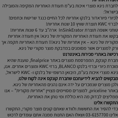
לחברת ניגא מוצרי איכות בע”מ תעודת האחריות המקיפה והמובילה
בישראל:
לכיורי פיוראדור בלנקו אחריות לכל החיים כנגד שריטות וכתמים!
לברזי KWC תוצרת שוויץ 10 שנות אחריות!
טוחני אשפה תוצרת InSinkErator ארה”ב עד 6 שנות אחריות!
בקשו את תעודת האחריות המקורית של ניגא! אין תעודה אחריות
מקורית של ניגא – אין אחריות של ניגא!!! תעודת האחריות תקפה אך
ורק למוצרים אשר מסומנים במדבקת מוצר מקורי של ניגא.
רכישה באתרי מכירות באינטרנט
חברת קונקס, המפרסמת מוצרים באתר finalprice, טוענת שהיא
מוכרת כיורי וברזי בלנקו BLANCO, ברזי KWC ומוצרים אחרים. אנו,
ניגא מוצרי איכות בע”מ, היבואן הרשמי של בלנקו ו- KWC לישראל,
מבקשים להביא לידיעתכם שחברת קונקס אינה לקוח שלנו
,
ולכן מוצרים שנמכרים על ידה אינם נהנים מהאחריות של ניגא.
באתר priceline, למוצרים מסויימים מצויין “אחריות מקורית” – אנו
ממליצים לבדוק מה היא כוללת ומי נותן את האחריות.
התקשרו אלינו
כדי להסיר את החששות ולוודא שאתם קונים מוצר מקורי, התקשרו
אלינו 03-6157700 ושאלו האם החנות ממנה אתם עומדים לרכוש