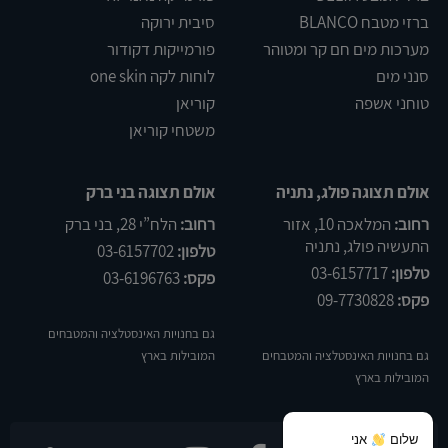
ברזי מטבח BLANCO
סיבית ירוקה
מערכות מים חם קר ומטוהר
פורמייקות דקודור
סנני מים
לוחות לקה one skin
טוחני אשפה
קוריאן
משטחי קוריאן
אולם תצוגה פולג, נתניה
אולם תצוגה בני ברק
רחוב:
המלאכה 10, אזור
רחוב:
הלח”י 28, בני ברק
התעשיה פולג, נתניה
טלפון:
03-6157702
טלפון:
03-6157717
פקס:
03-6196763
פקס:
09-7730828
גם בחנויות האינסטלציה והמטבחים
גם בחנויות האינסטלציה והמטבחים
המובילות בארץ
המובילות בארץ
שלום
אני