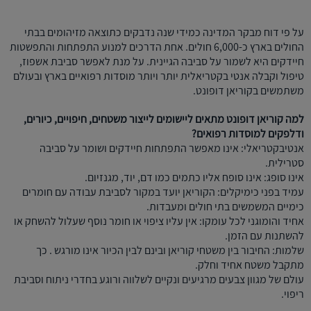
על פי דוח מבקר המדינה כמידי שנה נדבקים כתוצאה מזיהומים בבתי
החולים בארץ כ-6,000 חולים. אחת הדרכים למנוע התפתחות והתפשטות
חיידקים היא לשמור על סביבה הגיינית. על מנת לאפשר סביבת אשפוז,
טיפול וקבלה אנטי בקטריאלית יותר ויותר מוסדות רפואיים בארץ ובעולם
משתמשים בקוריאן דופונט.
למה קוריאן דופונט מתאים ליישומים לייצור משטחים, חיפויים, כיורים,
ודלפקים למוסדות רפואים?
אנטי­בקטריאלי: אינו מאפשר התפתחות חיידקים ושומר על סביבה
סטרילית.
אינו סופג: אינו סופח אליו כתמים כמו דם, יוד, מגנזיום.
עמיד בפני כימיקלים: הקוריאן יועד במקור לסביבת עבודה עם חומרים
כימיים המשמשים בתי חולים ומעבדות.
אחיד והומוגני לכל עומקו: אין עליו ציפוי או חומר נוסף שעלול להשחק או
להשתנות עם הזמן.
שלמות: החיבור בין משטחי קוריאן ובינם לבין הכיור אינו מורגש . כך
מתקבל משטח אחיד וחלק.
עולם של מגוון צבעים מרגיעים ונקיים לשלווה ורוגע בחדרי ניתוח וסביבת
ריפוי.