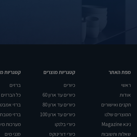
מפת האתר
קטגריות מוצרים
קטגריות מו
ראשי
כיורים
ברזים
אודות
כיורים עד ארון 60
כל הברזים
תקנים ואישורים
כיורים עד ארון 80
ברזי אמבט DELTA
המוצרים שלנו
כיורים עד ארון 100
ברזי מטבח BLANCO
ניגא Magazine
כיורי בלנקו
מערכות מים
שאלות ותשובות
כיורי דורינוקס
סנני מים