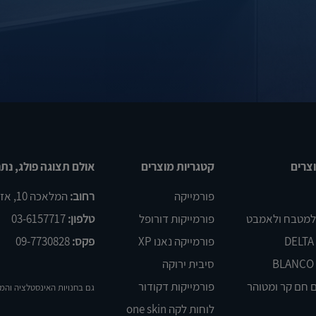
צרים
קטגריות מוצרים
אולם תצוגה פולג, נתנ
פורמייקה
רחוב:
המלאכה 10, אזור התעשיה פולג, נתניה
 למטבח ולאמבט
פורמייקות דורופל
טלפון:
03-6157717
פורמייקה נאנו XP
פקס:
09-7730828
סיבית ירוקה
 חם קר ומטוהר
פורמייקות דקודור
גם בחנויות האינסטלציה והמ
לוחות לקה one skin