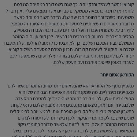
קוריאן נחשב לעמיד וחזק יותר. כך שגם כשמדובר במתיחה הנגרמת
לחומר או לחיצה כתוצאה ממשקלים כבדים אשר נמצאים עליו, אין הבדל
משמעותי כשמדובר בחומר הכניעה שלו. הדבר חשוב במיוחד כאשר
מדובר במטבחים תעשייתיים למסעדות. במטבחים מהסוג הזה מופעל
לחץ רב על משטחי העבודה ועל הכיורים עקב ריבוי העבודה ואופייה,
הכלים הנצברים וכמויות המצרכים הנדרשים. לכן קוריאן יהיה החומר
המושלם עבור המטבח שלכם וכך לא תצטרכו לדאוג להחלפה של המטבח
שלכם או תיקונים לעיתים קרובות. תכנון מטבח למסעדה בשילוב קוריאן
יעזור לכם לתכנן את המטבח שלכם בצורה יעילה וטובה שתאפשר לכם
לעבוד באופן שייטיב איתכם ועם העסק שלכם.
הקוריאן אטום יותר
מאפיין נוסף של הקוריאן הוא שהוא אטום יותר מרוב החומרים אשר להם
מאפיינים מינרליים. מה שמקנה לו את האטימות הגבוהה שלו הוא
הפולימריות שלו, ולכן מדובר בחומר שיהיה עדיף למטבח המסעדה
שלכם. יחד עם זאת, כשאתם מתכננים את המטבח שלכם כדאי לקחת
בחשבון שהפולימריות של הקוריאן הופכת אותו לרגיש יותר לכימיקלים
שונים שיש בחלק מחומרי הניקוי, ולכן רגיש יותר לשריטות ולנזקים
הנגרמים מחומרים אלה. כדאי לדעת שכאשר מדובר בחומרי ניקוי
המאושרים לשימוש ביתי, לרוב הקוריאן יהיה עמיד לכך. כמו כן, בשל