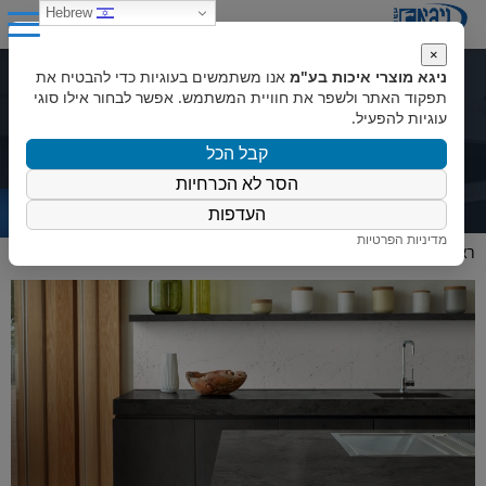
0
Hebrew
×
ניגא מוצרי איכות בע"מ
אנו משתמשים בעוגיות כדי להבטיח את
תכנון מטבחים בשילוב קוריאן
תפקוד האתר ולשפר את חוויית המשתמש. אפשר לבחור אילו סוגי
עוגיות להפעיל.
קבל הכל
הסר לא הכרחיות
העדפות
מדיניות הפרטיות
ראשי
»
ניגא Magazine
»
תכנון מטבחים בשילוב קוריאן