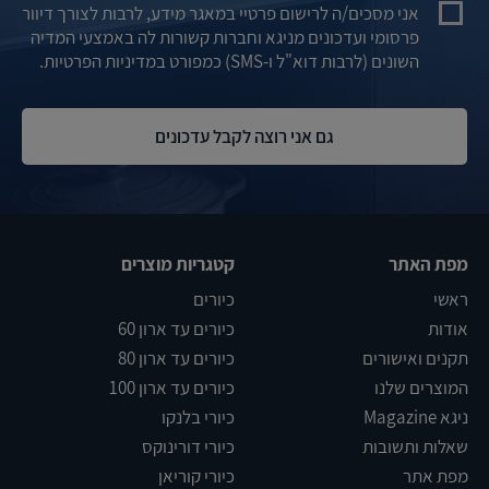
אני מסכים/ה לרישום פרטיי במאגר מידע, לרבות לצורך דיוור
פרסומי ועדכונים מניגא וחברות קשורות לה באמצעי המדיה
השונים (לרבות דוא"ל ו-SMS) כמפורט במדיניות הפרטיות.
מפת האתר
קטגריות מוצרים
ראשי
כיורים
אודות
כיורים עד ארון 60
תקנים ואישורים
כיורים עד ארון 80
המוצרים שלנו
כיורים עד ארון 100
ניגא Magazine
כיורי בלנקו
שאלות ותשובות
כיורי דורינוקס
מפת אתר
כיורי קוריאן