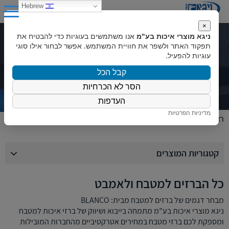
0
Hebrew
×
ניגא מוצרי איכות בע"מ
אנו משתמשים בעוגיות כדי להבטיח את
קטלוג מוצרים
תפקוד האתר ולשפר את חוויית המשתמש. אפשר לבחור אילו סוגי
עוגיות להפעיל.
קבל הכל
הסר לא הכרחיות
העדפות
מדיניות הפרטיות
ראשי
»
המוצרים שלנו
»
ברזים
»
כל הברזים למטבח ולאמבט
קטגוריות המוצרים
כל הברזים למטבח ולאמבט
מבחר דגמים של ברזים למטבח מבית: BLANCO
ניגא מוצרי איכות בע”מ מתמחה בייבוא ושיווק של ברזי איכות למטבח
ומספקת לכם ברזי מטבח במחירים אטרקטיביים מהחברות המובילות