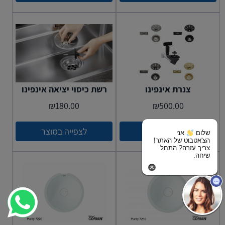
צנרת אינפינו
רשת כיסוי יציאה אינפינו
₪
180.00
₪
500.00
לצפייה במוצר
לצפייה במוצר
שלום
אני
הצ'אטבוט של האתר!
צריך עזרה? התחל
שיחה.