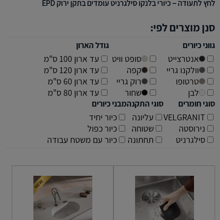
לחץ לתעודה – כיורי בלנקו סילגרניט עומדים בתקן
ירוק
EPD
סנן מוצרים לפי:
גווני כיורים
גודל הארון
אנטרצייט
סופט וויט
עד ארון 100 ס"מ
וולקנו גריי
קפה
עד ארון 120 ס"מ
טרטופו
רוק גריי
עד ארון 60 ס"מ
לבן
שחור
עד ארון 80 ס"מ
סוגי חומרים
סוגי התקנה
מבני כיורים
VELGRANIT
עליונה
כיור יחיד
נירוסטה
שטוחה
כיור כפול
סילגרניט
תחתונה
כיור עם משטח עבודה