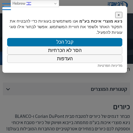
0
Hebrew
×
ניגא מוצרי איכות בע"מ
אנו משתמשים בעוגיות כדי להבטיח את
קטלוג מוצרים
תפקוד האתר ולשפר את חוויית המשתמש. אפשר לבחור אילו סוגי
עוגיות להפעיל.
קבל הכל
הסר לא הכרחיות
העדפות
מדיניות הפרטיות
ראשי
»
המוצרים שלנו
»
כיורים
קטגוריות המוצרים
כיורים
מבחר דגמים של כיורים למטבח מבית Corian DuPont ו-BLANCO
ניגא מוצרי איכות בע”מ מתמחה בייבוא ושיווק של כיורי מטבח איכותי
ומספקת לכם כיורים במחירים אטרקטיביים מהחברות המובילות בעולם!