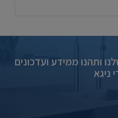
נו ותהנו ממידע ועדכונים
 ניגא