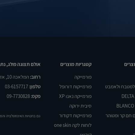
צרים
קטגריות מוצרים
אולם תצוגה פולג, נתנ
פורמייקה
רחוב:
המלאכה 10, אזור התעשיה פולג, נתניה
 למטבח ולאמבט
פורמייקות דורופל
טלפון:
03-6157717
פורמייקה נאנו XP
פקס:
09-7730828
סיבית ירוקה
 חם קר ומטוהר
פורמייקות דקודור
גם בחנויות האינסטלציה והמ
לוחות לקה one skin
קוריאן