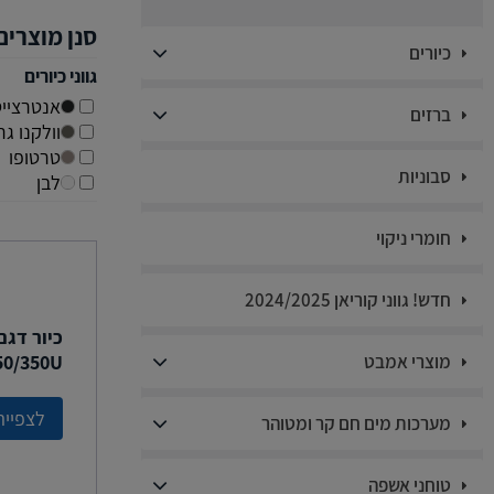
סנן מוצרים
כיורים
גווני כיורים
אנטרציי
ברזים
וולקנו גרי
טרטופו
סבוניות
לבן
חומרי ניקוי
חדש! גווני קוריאן 2024/2025
50/350U
מוצרי אמבט
לצפייה
מערכות מים חם קר ומטוהר
טוחני אשפה