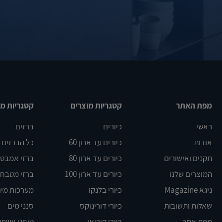
מפת האתר
קטגריות מוצרים
קטגריות מו
ראשי
כיורים
ברזים
אודות
כיורים עד ארון 60
כל הברזים
תקנים ואישורים
כיורים עד ארון 80
ברזי אמבט DELTA
המוצרים שלנו
כיורים עד ארון 100
ברזי מטבח BLANCO
ניגא Magazine
כיורי בלנקו
מערכות מים
שאלות ותשובות
כיורי דורינוקס
סנני מים
מפת אתר
כיורי קוריאן
טוחני אשפה