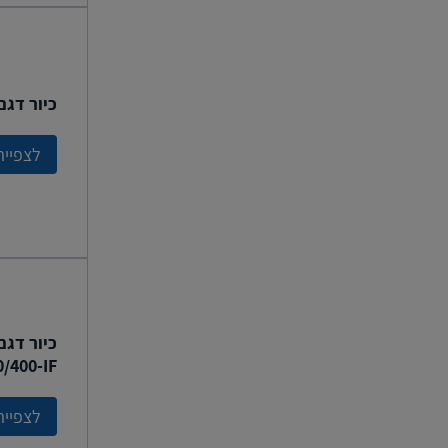
כיור דגם מטר
לצפייה
0/400-IF
לצפייה