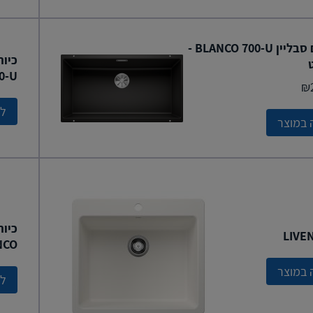
כיור דגם סבליין BLANCO 700-U -
0-U
₪
לצ
 במוצר
כיור
NCO
 במוצר
לצ