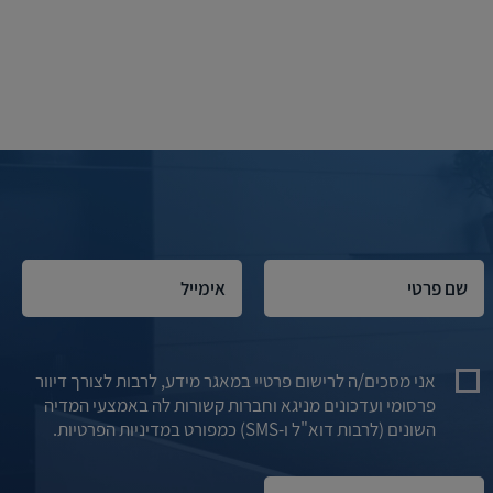
אני מסכים/ה לרישום פרטיי במאגר מידע, לרבות לצורך דיוור
פרסומי ועדכונים מניגא וחברות קשורות לה באמצעי המדיה
השונים (לרבות דוא"ל ו-SMS) כמפורט במדיניות הפרטיות.