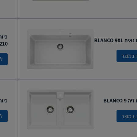
BLANCO 9XL
210
 במוצר
לצ
BLANCO 
כיור ד
 במוצר
לצ