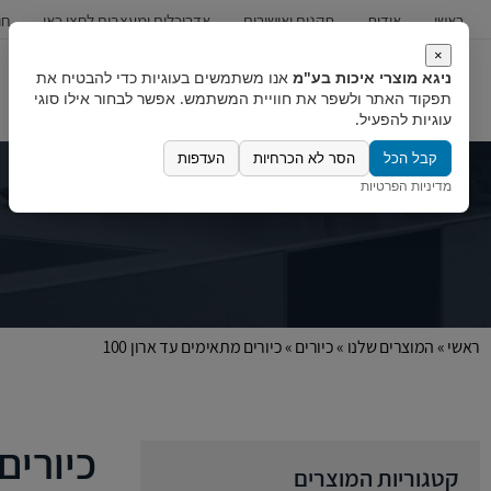
ראשי
אודות
תקנים ואישורים
אדריכלים ומעצבים לחצו כאן
חו
×
ניגא מוצרי איכות בע"מ
אנו משתמשים בעוגיות כדי להבטיח את
כיורים
ברזים
מערכות מים
תפקוד האתר ולשפר את חוויית המשתמש. אפשר לבחור אילו סוגי
עוגיות להפעיל.
קבל הכל
הסר לא הכרחיות
העדפות
מדיניות הפרטיות
ראשי
»
המוצרים שלנו
»
כיורים
»
כיורים מתאימים עד ארון 100
כיורים 
קטגוריות המוצרים