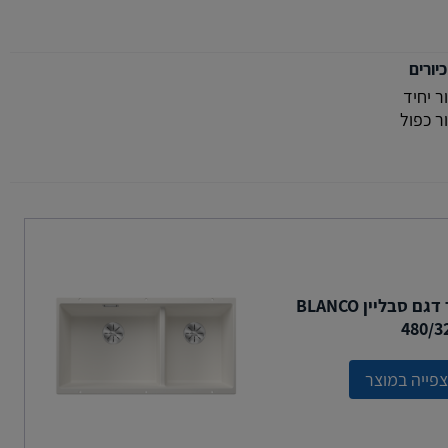
כיורים
ור יחיד
ור כפול
כיור דגם סבליין BLANCO
480/3
פייה במוצר