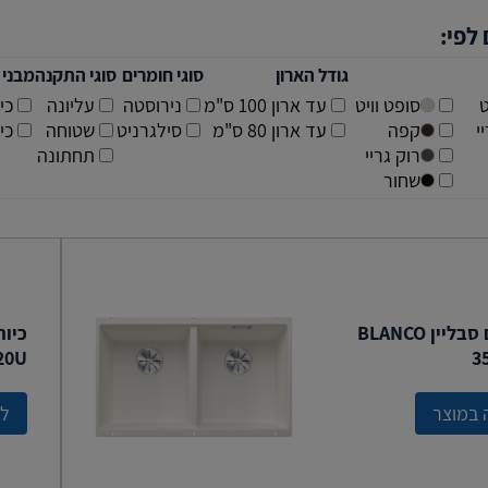
 לפי:
גודל הארון
סוגי חומרים
סוגי התקנה
מבני 
ט
סופט וויט
עד ארון 100 ס"מ
נירוסטה
עליונה
כי
י
קפה
עד ארון 80 ס"מ
סילגרניט
שטוחה
כי
רוק גריי
תחתונה
שחור
כיור דגם סבליין BLANCO
20U
3
 במוצר
לצ