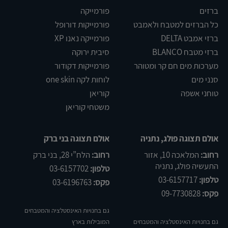
ברזים
פורמייקה
כל הברזים למטבח ולאמבט
פורמייקות דורופל
ברזי אמבט DELTA
פורמייקה נאנו XP
ברזי מטבח BLANCO
סיבית ירוקה
מערכות מים חם קר ומטוהר
פורמייקות דקודור
סנני מים
לוחות לקה one skin
טוחני אשפה
קוריאן
משטחי קוריאן
אולם תצוגה פולג, נתניה
אולם תצוגה בני ברק
רחוב:
המלאכה 10, אזור
רחוב:
הלח”י 28, בני ברק
התעשיה פולג, נתניה
טלפון:
03-6157702
טלפון:
03-6157717
פקס:
03-6196763
פקס:
09-7730828
גם בחנויות האינסטלציה והמטבחים
גם בחנויות האינסטלציה והמטבחים
המובילות בארץ