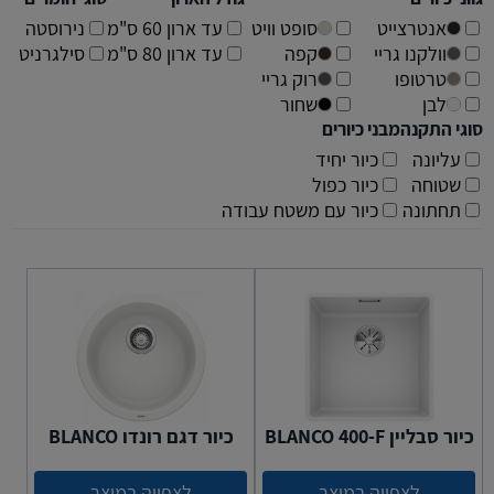
אנטרצייט
סופט וויט
עד ארון 60 ס"מ
נירוסטה
וולקנו גריי
קפה
עד ארון 80 ס"מ
סילגרניט
טרטופו
רוק גריי
לבן
שחור
סוגי התקנה
מבני כיורים
עליונה
כיור יחיד
שטוחה
כיור כפול
תחתונה
כיור עם משטח עבודה
כיור סבליין BLANCO 400-F
כיור דגם רונדו BLANCO
לצפייה במוצר
לצפייה במוצר