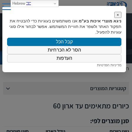
0
Hebrew
×
ניגא מוצרי איכות בע"מ
אנו משתמשים בעוגיות כדי להבטיח את
קטלוג מוצרים
תפקוד האתר ולשפר את חוויית המשתמש. אפשר לבחור אילו סוגי
עוגיות להפעיל.
קבל הכל
הסר לא הכרחיות
העדפות
מדיניות הפרטיות
ראשי
»
המוצרים שלנו
»
כיורים
»
כיורים מתאימים עד ארון 60
קטגוריות המוצרים
כיורים מתאימים עד ארון 60
סנן מוצרים לפי:
גווני כיורים
גודל הארון
סוגי חומרים