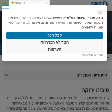
0
Hebrew
×
ניגא מוצרי איכות בע"מ
אנו משתמשים בעוגיות כדי להבטיח את
קטלוג מוצרים
תפקוד האתר ולשפר את חוויית המשתמש. אפשר לבחור אילו סוגי
עוגיות להפעיל.
קבל הכל
הסר לא הכרחיות
העדפות
מדיניות הפרטיות
ראשי
»
המוצרים שלנו
»
פורמייקה
»
סיבית ירוקה
קטגוריות המוצרים
סיבית ירוקה
לוח סיבית ירוקה דורופל גרמניה הנו החומר הטוב ביותר לכל ארון בבית.
זהו החומר ממנו יצרני המטבח, האמבט והאכסון המובילים באירופה
עובדים עמו. אם ברצונך בארון באיכות גרמנית ובעיצוב המתקדם ביותר