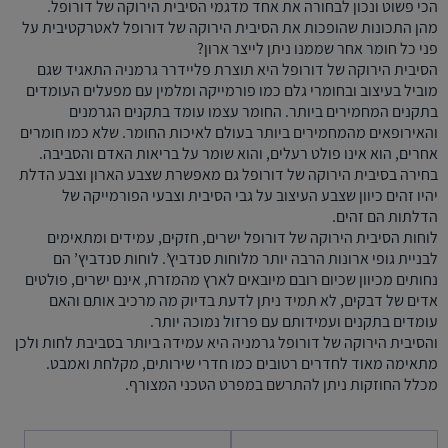
הכי פשוט ונכון לבחורה את אחד מדגמי הסיבית הירוקה של דורופל.
מהן התכונות שהופכות את הסיבית הירוקה של דורופל לאטרקטיבית על
פני כל חומר אחר שממנו ניתן לייצר ארון?
הסיבית הירוקה של דורופל היא תוצרת פליידרר גרמניה התאגיד שגם
מוביל בעיצוב ובחומרי גלם כמו פורמייקה ומלמין עם מפעלים העומדים
בתקנים המחמירים ביותר. החומר עצמו עומד בתקנים הגרמנים
והאירופאים מהמחמירים ביותר בעולם לאיכות החומר. שלא כמו חומרים
אחרים, הוא אינו פולט רעלים, והוא שומר על בריאות האדם והסביבה.
בחירה בסיבית הירוקה של דורופל גם מאפשרת שצבע הארון וצבע הדלת
יהיו זהים כיוון שצבע העיצוב על גבי הסיבית וצבעי הפורמייקה של
הדלתות הם זהים.
לוחות הסיבית הירוקה של דורופל ישרים, חזקים, עמידים ומתאימים
לבניית גופי ארונות הרבה יותר מלוחות סנדביץ’. לוחות סנדביץ’ הם
נחותים מכיוון שכיום רובם מיובאים לארץ מהמזרח, אינם ישרים, פולטים
אדים של דבקים, לא תמיד ניתן לדעת בדיוק מה מרכיב אותם והאם
עומדים בתקנים ועמידותם עם פרזול נמוכה יותר.
והסיבית הירוקה של דורופל גרמניה היא עמידה ביותר בסביבת לחות ולכן
מתאימה מאוד לחדרים רטובים כמו חדרי שירותים, מקלחת ואמבט.
מכלל החוזקות ניתן להתרשם במפרט הטכני המצורף.