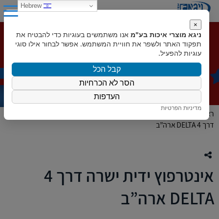
0
Hebrew
×
ניגא מוצרי איכות בע"מ
אנו משתמשים בעוגיות כדי להבטיח את
אינטרפוץ ידית ישרה דרך 4 DELTA
תפקוד האתר ולשפר את חוויית המשתמש. אפשר לבחור אילו סוגי
עוגיות להפעיל.
ארה”ב
קבל הכל
הסר לא הכרחיות
העדפות
מדיניות הפרטיות
ראשי
»
המוצרים שלנו
»
ברזים
»
ברזי אמבט DELTA
»
אינטרפוץ ידית ישרה
דרך 4 DELTA ארה”ב
אינטרפוץ ידית ישרה דרך 4
DELTA ארה”ב