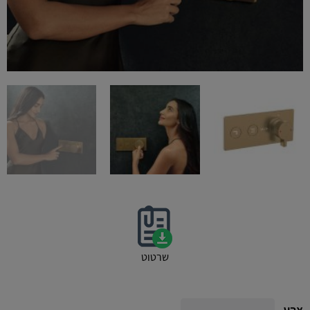
שרטוט