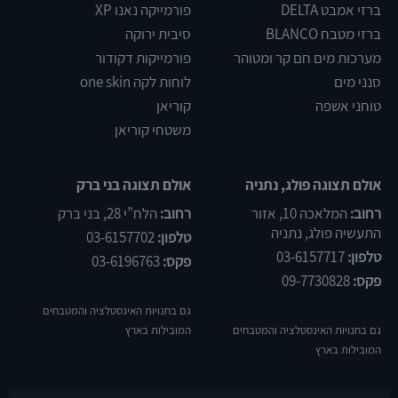
ברזי אמבט DELTA
פורמייקה נאנו XP
ברזי מטבח BLANCO
סיבית ירוקה
מערכות מים חם קר ומטוהר
פורמייקות דקודור
סנני מים
לוחות לקה one skin
טוחני אשפה
קוריאן
משטחי קוריאן
אולם תצוגה פולג, נתניה
אולם תצוגה בני ברק
רחוב:
המלאכה 10, אזור
רחוב:
הלח”י 28, בני ברק
התעשיה פולג, נתניה
טלפון:
03-6157702
טלפון:
03-6157717
פקס:
03-6196763
פקס:
09-7730828
גם בחנויות האינסטלציה והמטבחים
גם בחנויות האינסטלציה והמטבחים
המובילות בארץ
המובילות בארץ