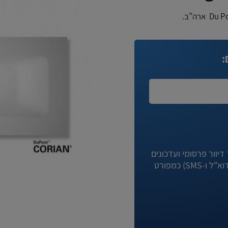
:
יוור פרסומי ועדכונים
מניגא וחברות קשורות לה באמצעי המדיה השונים (לרבות דוא"ל ו-SMS) כמפורט