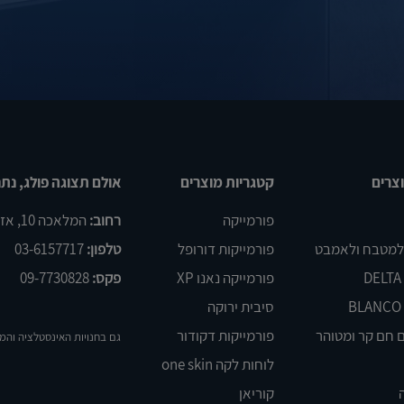
צרים
קטגריות מוצרים
אולם תצוגה פולג, נתנ
פורמייקה
רחוב:
המלאכה 10, אזור התעשיה פולג, נתניה
 למטבח ולאמבט
פורמייקות דורופל
טלפון:
03-6157717
פורמייקה נאנו XP
פקס:
09-7730828
סיבית ירוקה
 חם קר ומטוהר
פורמייקות דקודור
גם בחנויות האינסטלציה והמ
לוחות לקה one skin
קוריאן