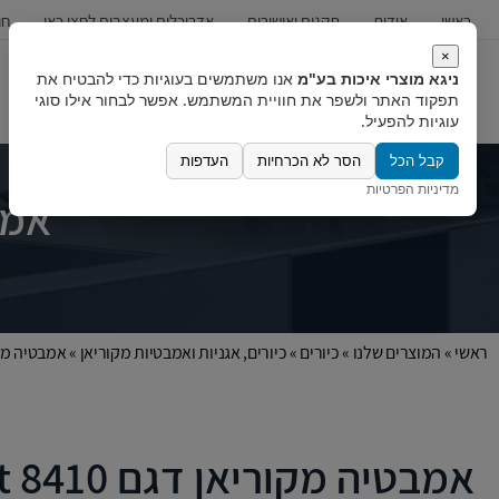
ראשי
אודות
תקנים ואישורים
אדריכלים ומעצבים לחצו כאן
חו
×
ניגא מוצרי איכות בע"מ
אנו משתמשים בעוגיות כדי להבטיח את
כיורים
ברזים
מערכות מים
תפקוד האתר ולשפר את חוויית המשתמש. אפשר לבחור אילו סוגי
עוגיות להפעיל.
קבל הכל
הסר לא הכרחיות
העדפות
מדיניות הפרטיות
אמבטי
ראשי
»
המוצרים שלנו
»
כיורים
»
כיורים, אגניות ואמבטיות מקוריאן
»
אמבטיה מקוריאן 
אמבטיה מקוריאן דגם Delight 8410