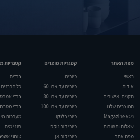
מפת האתר
קטגריות מוצרים
קטגריות מו
ראשי
כיורים
ברזים
אודות
כיורים עד ארון 60
כל הברזים
תקנים ואישורים
כיורים עד ארון 80
ברזי אמבט DELTA
המוצרים שלנו
כיורים עד ארון 100
ברזי מטבח BLANCO
ניגא Magazine
כיורי בלנקו
מערכות מים
שאלות ותשובות
כיורי דורינוקס
סנני מים
מפת אתר
כיורי קוריאן
טוחני אשפה