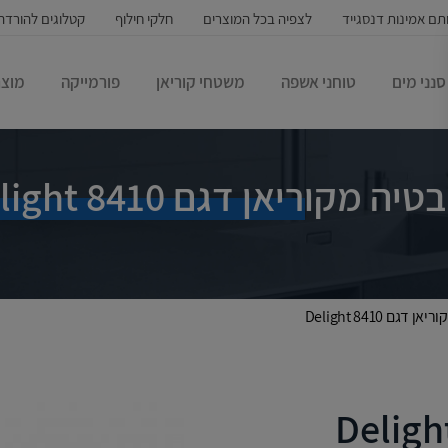
תם אמינות דנסגייד
לצפיה בכל המוצרים
חלקי חילוף
קטלוגים להורדה
סנני מים
טוחני אשפה
משטחי קוריאן
פורמייקה
מוצר
ה מקוריאן דגם Delight 8410
דגם Delight 8410