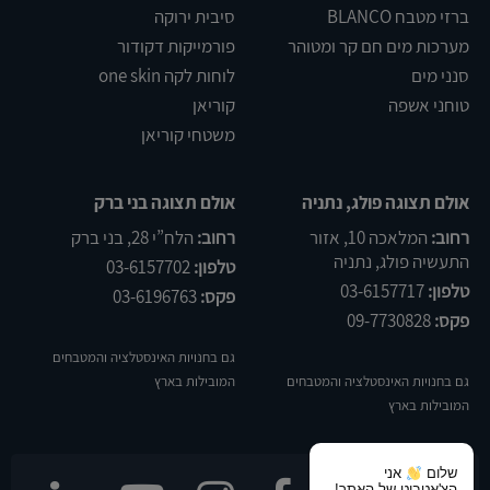
ברזי מטבח BLANCO
סיבית ירוקה
מערכות מים חם קר ומטוהר
פורמייקות דקודור
סנני מים
לוחות לקה one skin
טוחני אשפה
קוריאן
משטחי קוריאן
אולם תצוגה פולג, נתניה
אולם תצוגה בני ברק
רחוב:
המלאכה 10, אזור
רחוב:
הלח”י 28, בני ברק
התעשיה פולג, נתניה
טלפון:
03-6157702
טלפון:
03-6157717
פקס:
03-6196763
פקס:
09-7730828
גם בחנויות האינסטלציה והמטבחים
גם בחנויות האינסטלציה והמטבחים
המובילות בארץ
המובילות בארץ
שלום
אני
הצ'אטבוט של האתר!