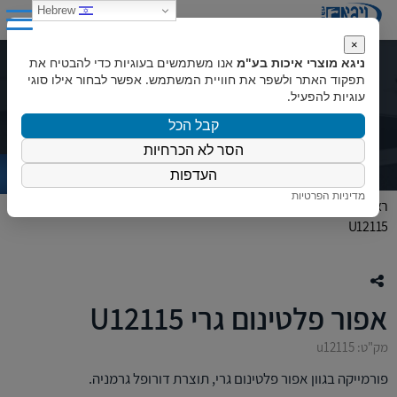
0
Hebrew
×
ניגא מוצרי איכות בע"מ
אנו משתמשים בעוגיות כדי להבטיח את
אפור פלטינום גרי U12115
תפקוד האתר ולשפר את חוויית המשתמש. אפשר לבחור אילו סוגי
עוגיות להפעיל.
קבל הכל
הסר לא הכרחיות
העדפות
מדיניות הפרטיות
ראשי
»
המוצרים שלנו
»
פורמייקה
»
פורמייקת דורופל
»
אפור פלטינום גרי
U12115
אפור פלטינום גרי U12115
מק"ט: u12115
פורמייקה בגוון אפור פלטינום גרי, תוצרת דורופל גרמניה.