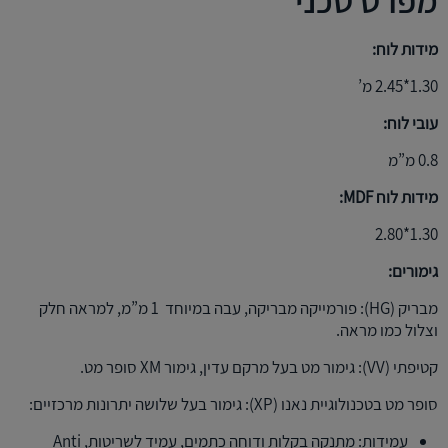
מפרט טכני
מידות לוח:
1.30*2.45 מ’
עובי לוח:
0.8 מ”מ
מידות לוח MDF:
1.30*2.80
גימורים:
מבריק (HG): פורמייקה מבריקה, עבה במיוחד 1 מ”מ, למראה חלק
וצלול כמו מראה.
קטיפתי (VV): גימור מט בעל מרקם עדין, גימור XM סופר מט.
סופר מט בטכנולוגיית נאנו (XP): גימור בעל שלושה יתרונות מרכזיים:
עמידות: מתנקה בקלות ודוחה כתמים, עמיד לשריטות, Anti