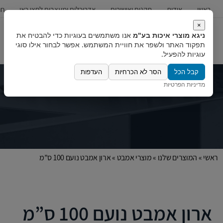
ראשי
אודות
תקנים ואישורים
אדריכלים ומעצבים לחצו כאן
חו
×
ניגא מוצרי איכות בע"מ
אנו משתמשים בעוגיות כדי להבטיח את
כיורים
ברזים
מערכות מים
תפקוד האתר ולשפר את חוויית המשתמש. אפשר לבחור אילו סוגי
עוגיות להפעיל.
קבל הכל
הסר לא הכרחיות
העדפות
מדיניות הפרטיות
ראשי
»
המוצרים שלנו
»
מוצרי אמבט
»
ארון אמבט נועם 100 ס”מ
ארון אמבט נועם 100 ס”מ