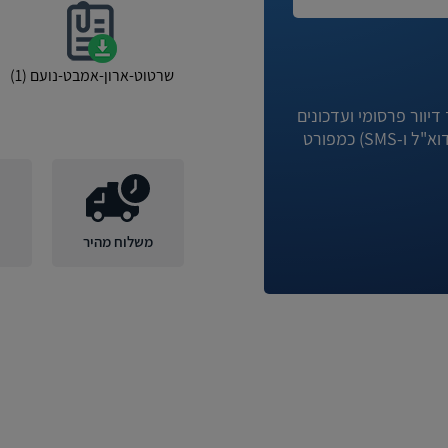
שרטוט-ארון-אמבט-נועם (1)
יוור פרסומי ועדכונים
מניגא וחברות קשורות לה באמצעי המדיה השונים (לרבות דוא"ל ו-SMS) כמפורט
משלוח מהיר