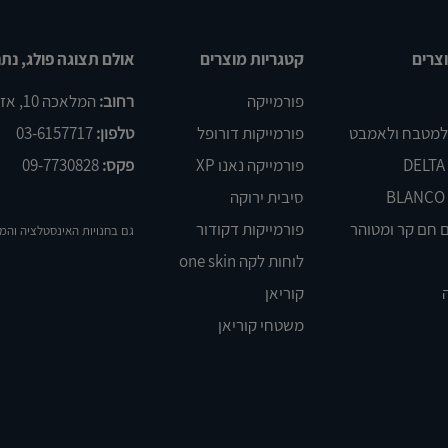
צרים
קטגריות מוצרים
אולם תצוגה פולג, נתנ
פורמייקה
רחוב:
המלאכה 10, אזור התעשיה פולג, נתניה
 למטבח ולאמבט
פורמייקות דורופל
טלפון:
03-6157717
פורמייקה נאנו XP
פקס:
09-7730828
סיבית ירוקה
 חם קר ומטוהר
פורמייקות דקודור
גם בחנויות האינסטלציה והמ
לוחות לקה one skin
קוריאן
משטחי קוריאן