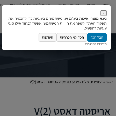
ראשי
אודות
תקנים ואישורים
אדריכלים ומעצבים לחצו כאן
חו
×
ניגא מוצרי איכות בע"מ
אנו משתמשים בעוגיות כדי להבטיח את
כיורים
ברזים
מערכות מים
תפקוד האתר ולשפר את חוויית המשתמש. אפשר לבחור אילו סוגי
עוגיות להפעיל.
קבל הכל
הסר לא הכרחיות
העדפות
מדיניות הפרטיות
ראשי
»
המוצרים שלנו
»
צבעי קוריאן
»
אריסטה דאסט (2)V
אריסטה דאסט (2)V