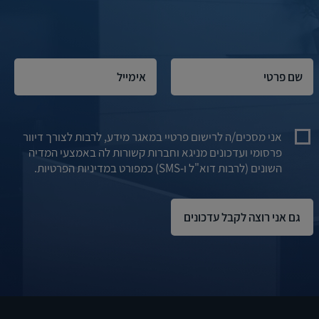
אני מסכים/ה לרישום פרטיי במאגר מידע, לרבות לצורך דיוור
פרסומי ועדכונים מניגא וחברות קשורות לה באמצעי המדיה
השונים (לרבות דוא"ל ו-SMS) כמפורט במדיניות הפרטיות.