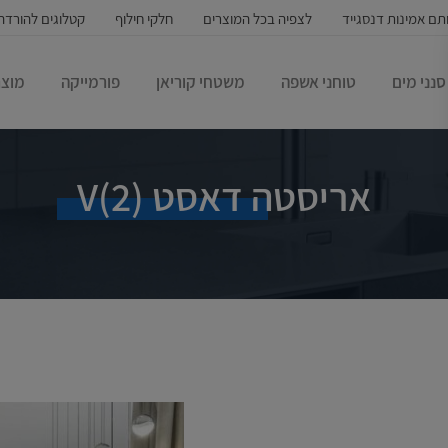
תם אמינות דנסגייד
לצפיה בכל המוצרים
חלקי חילוף
קטלוגים להורדה
סנני מים
טוחני אשפה
משטחי קוריאן
פורמייקה
מוצר
אריסטה דאסט (2)V