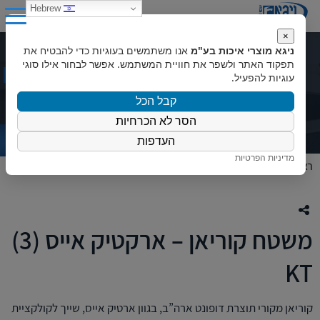
0
Hebrew
×
ניגא מוצרי איכות בע"מ
אנו משתמשים בעוגיות כדי להבטיח את
משטח קוריאן – ארקטיק אייס (3) KT
תפקוד האתר ולשפר את חוויית המשתמש. אפשר לבחור אילו סוגי
עוגיות להפעיל.
קבל הכל
הסר לא הכרחיות
העדפות
מדיניות הפרטיות
ראשי
»
המוצרים שלנו
»
צבעי קוריאן
»
משטח קוריאן – ארקטיק אייס (3) KT
משטח קוריאן – ארקטיק אייס (3)
KT
קוריאן מקורי תוצרת דופונט ארה”ב, בגוון ארטיק אייס, שייך לקולקציית