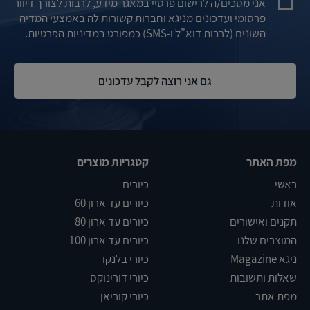
אני מסכים/ה לרישום פרטיי במאגר מידע, לרבות לצורך דיוור
פרסומי ועדכונים מניגא וחברות קשורות לה באמצעי המדיה
השונים (לרבות דוא"ל ו-SMS) כמפורט במדיניות הפרטיות.
מפת האתר
קטגריות מוצרים
ראשי
כיורים
אודות
כיורים עד ארון 60
תקנים ואישורים
כיורים עד ארון 80
המוצרים שלנו
כיורים עד ארון 100
ניגא Magazine
כיורי בלנקו
שאלות ותשובות
כיורי דורינוקס
מפת אתר
כיורי קוריאן