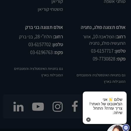
טוחני אשפה
קוריאן
משטחי קוריאן
אולם תצוגה פולג, נתניה
אולם תצוגה בני ברק
רחוב:
המלאכה 10, אזור
רחוב:
הלח”י 28, בני ברק
התעשיה פולג, נתניה
טלפון:
03-6157702
טלפון:
03-6157717
פקס:
03-6196763
פקס:
09-7730828
גם בחנויות האינסטלציה והמטבחים
גם בחנויות האינסטלציה והמטבחים
המובילות בארץ
המובילות בארץ
שלום
אני
הצ'אטבוט של האתר!
עקבו אחרינו
צריך עזרה? התחל
שיחה.