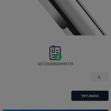
637231698639495725
כמות
של
ברז
אלקטרוני
הוספה לסל
ממשטח
דגם
TEMPOMATIC