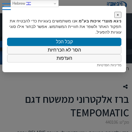
0
Hebrew
×
ניגא מוצרי איכות בע"מ
אנו משתמשים בעוגיות כדי להבטיח את
ברז אלקטרוני ממשטח דגם
תפקוד האתר ולשפר את חוויית המשתמש. אפשר לבחור אילו סוגי
עוגיות להפעיל.
TEMPOMATIC
קבל הכל
הסר לא הכרחיות
העדפות
מדיניות הפרטיות
ראשי
»
המוצרים שלנו
»
ברזים
»
ברז אלקטרוני ממשטח דגם TEMPOMATIC
ברז אלקטרוני ממשטח דגם
TEMPOMATIC
מק"ט: 440106