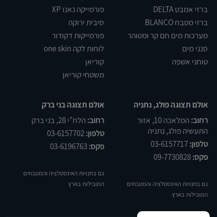
ברזי אמבט DELTA
פורמייקה נאנו XP
ברזי מטבח BLANCO
סיבית ירוקה
מערכות מים חם קר ומטוהר
פורמייקות דקודור
סנני מים
לוחות לקה one skin
טוחני אשפה
קוריאן
משטחי קוריאן
אולם תצוגה פולג, נתניה
אולם תצוגה בני ברק
רחוב:
המלאכה 10, אזור
רחוב:
הלח”י 28, בני ברק
התעשיה פולג, נתניה
טלפון:
03-6157702
טלפון:
03-6157717
פקס:
03-6196763
פקס:
09-7730828
גם בחנויות האינסטלציה והמטבחים
גם בחנויות האינסטלציה והמטבחים
המובילות בארץ
המובילות בארץ