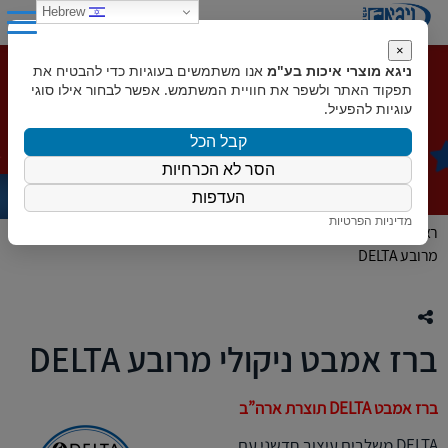
0
Hebrew
×
ניגא מוצרי איכות בע"מ
אנו משתמשים בעוגיות כדי להבטיח את
ברז אמבט ניקולי מרובע DELTA
תפקוד האתר ולשפר את חוויית המשתמש. אפשר לבחור אילו סוגי
עוגיות להפעיל.
קבל הכל
הסר לא הכרחיות
העדפות
מדיניות הפרטיות
ראשי
»
המוצרים שלנו
»
ברזים
»
ברזי אמבט DELTA
»
ברז אמבט ניקולי
מרובע DELTA
ברז אמבט ניקולי מרובע DELTA
ברז אמבט DELTA תוצרת ארה”ב
DELTA משלבים עיצוב חדשני עם