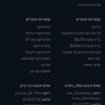
מדיניות פרטיות
קטגריות מוצרים
קטגריות מוצרים
ברזים
פורמייקה
כל הברזים למטבח ולאמבט
פורמייקות דורופל
ברזי אמבט DELTA
פורמייקה נאנו XP
ברזי מטבח BLANCO
סיבית ירוקה
מערכות מים חם קר ומטוהר
פורמייקות דקודור
סנני מים
לוחות לקה one skin
טוחני אשפה
קוריאן
משטחי קוריאן
אולם תצוגה פולג, נתניה
אולם תצוגה בני ברק
רחוב:
המלאכה 10, אזור
רחוב:
הלח”י 28, בני ברק
התעשיה פולג, נתניה
טלפון:
03-6157702
טלפון:
03-6157717