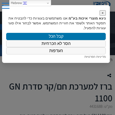
0
Hebrew
×
ניגא מוצרי איכות בע"מ
אנו משתמשים בעוגיות כדי להבטיח את
ברז למערכת חם/קר סדרת GN 1100
תפקוד האתר ולשפר את חוויית המשתמש. אפשר לבחור אילו סוגי
עוגיות להפעיל.
קבל הכל
הסר לא הכרחיות
העדפות
מדיניות הפרטיות
ראשי
»
המוצרים שלנו
»
כללי
»
ברז למערכת חם/קר סדרת GN 1100
ברז למערכת חם/קר סדרת GN
1100
מק"ט: 443168B