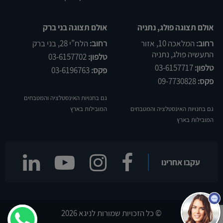
אולם תצוגה פולג, נתניה
אולם תצוגה בני ברק
רחוב:
המלאכה 10, אזור
רחוב:
הלח”י 28, בני ברק
התעשיה פולג, נתניה
טלפון:
03-6157702
טלפון:
03-6157717
פקס:
03-6196763
פקס:
09-7730828
גם בחנויות האינסטלציה והמטבחים
גם בחנויות האינסטלציה והמטבחים
המובילות בארץ
המובילות בארץ
שלום
אני
הצ'אטבוט של האתר!
עקבו אחרינו
צריך עזרה? התחל
שיחה.
© כל הזכויות שמורות לניגא 2026