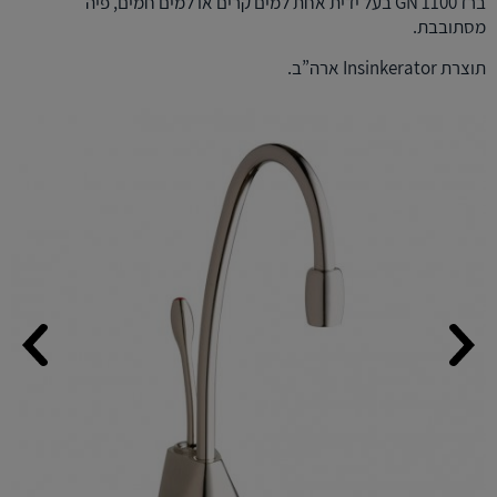
ברז GN 1100 בעל ידית אחת למים קרים או למים חמים, פיה
מסתובבת.
תוצרת Insinkerator ארה”ב.