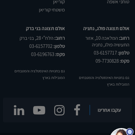
טוחני אשפה
קוריאן
משטחי קוריאן
אולם תצוגה פולג, נתניה
אולם תצוגה בני ברק
רחוב:
המלאכה 10, אזור
רחוב:
הלח”י 28, בני ברק
התעשיה פולג, נתניה
טלפון:
03-6157702
טלפון:
03-6157717
פקס:
03-6196763
פקס:
09-7730828
גם בחנויות האינסטלציה והמטבחים
גם בחנויות האינסטלציה והמטבחים
המובילות בארץ
המובילות בארץ
שלום
אני
הצ'אטבוט של האתר!
עקבו אחרינו
צריך עזרה? התחל
שיחה.