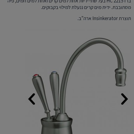
ברז HC 2215 בעל שתי ידיות אחת למים קרים ואחת למים חמים, פיה
מסתובבת. ידית מים קרים ננעלת למילוי בקבוקים.
תוצרת Insinkerator ארה”ב.