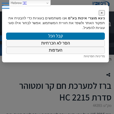
0
Hebrew
×
ניגא מוצרי איכות בע"מ
אנו משתמשים בעוגיות כדי להבטיח את
ברז למערכת חם קר ומטוהר סדרת HC
תפקוד האתר ולשפר את חוויית המשתמש. אפשר לבחור אילו סוגי
עוגיות להפעיל.
2215
קבל הכל
הסר לא הכרחיות
העדפות
מדיניות הפרטיות
ראשי
»
המוצרים שלנו
»
כללי
»
ברז למערכת חם קר ומטוהר סדרת HC 2215
ברז למערכת חם קר ומטוהר
סדרת HC 2215
מק"ט: 44393