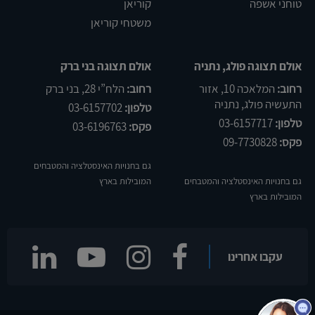
טוחני אשפה
קוריאן
משטחי קוריאן
אולם תצוגה פולג, נתניה
אולם תצוגה בני ברק
רחוב:
המלאכה 10, אזור
רחוב:
הלח”י 28, בני ברק
התעשיה פולג, נתניה
טלפון:
03-6157702
טלפון:
03-6157717
פקס:
03-6196763
פקס:
09-7730828
גם בחנויות האינסטלציה והמטבחים
גם בחנויות האינסטלציה והמטבחים
המובילות בארץ
המובילות בארץ
שלום
אני
הצ'אטבוט של האתר!
עקבו אחרינו
צריך עזרה? התחל
שיחה.