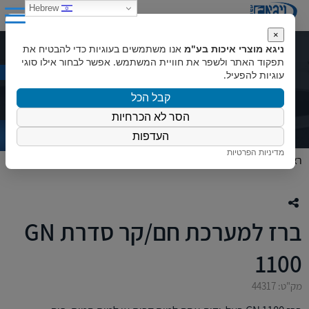
0
Hebrew
×
ניגא מוצרי איכות בע"מ
אנו משתמשים בעוגיות כדי להבטיח את
ברז למערכת חם/קר סדרת GN 1100
תפקוד האתר ולשפר את חוויית המשתמש. אפשר לבחור אילו סוגי
עוגיות להפעיל.
קבל הכל
הסר לא הכרחיות
העדפות
מדיניות הפרטיות
ראשי
»
המוצרים שלנו
»
כללי
»
ברז למערכת חם/קר סדרת GN 1100
ברז למערכת חם/קר סדרת GN
1100
מק"ט: 44317