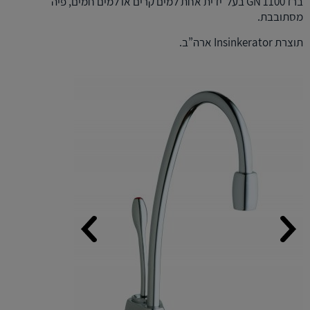
ברז GN 1100 בעל ידית אחת למים קרים או למים חמים, פיה
מסתובבת.
תוצרת Insinkerator ארה”ב.