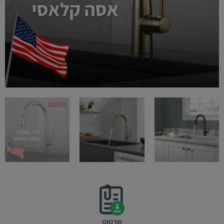
שרטוט