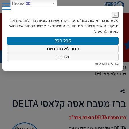
0
Hebrew
×
ניגא מוצרי איכות בע"מ
אנו משתמשים בעוגיות כדי להבטיח את
ברז מטבח אסה קלאסי DELTA
תפקוד האתר ולשפר את חוויית המשתמש. אפשר לבחור אילו סוגי
עוגיות להפעיל.
קבל הכל
הסר לא הכרחיות
העדפות
מדיניות הפרטיות
ראשי
»
המוצרים שלנו
»
ברזים
»
כל הברזים למטבח ולאמבט
»
ברז מטבח
אסה קלאסי DELTA
ברז מטבח אסה קלאסי DELTA
ברז מטבח DELTA תוצרת ארה”ב
DELTA משלבים עיצוב חדשני עם