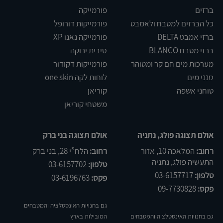
ברזים
פורמייקה
כל הברזים למטבח ולאמבט
פורמייקות דורופל
ברזי אמבט DELTA
פורמייקה נאנו XP
ברזי מטבח BLANCO
סיבית ירוקה
מערכות מים חם קר ומטוהר
פורמייקות דקודור
סנני מים
לוחות לקה one skin
טוחני אשפה
קוריאן
משטחי קוריאן
אולם תצוגה פולג, נתניה
אולם תצוגה בני ברק
רחוב:
המלאכה 10, אזור
רחוב:
הלח”י 28, בני ברק
התעשיה פולג, נתניה
טלפון:
03-6157702
טלפון:
03-6157717
פקס:
03-6196763
פקס:
09-7730828
גם בחנויות האינסטלציה והמטבחים
גם בחנויות האינסטלציה והמטבחים
המובילות בארץ