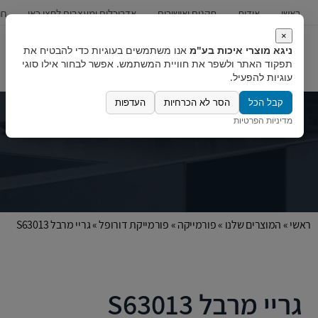
ראשי
אודות
תקנים ואישורים
אדריכלים ומעצבים לחצו כאן
חו
×
ניגא מוצרי איכות בע"מ
אנו משתמשים בעוגיות כדי להבטיח את
כיורים
ברזים
מערכות מים
תפקוד האתר ולשפר את חוויית המשתמש. אפשר לבחור אילו סוגי
עוגיות להפעיל.
קבל הכל
הסר לא הכרחיות
העדפות
מדיניות הפרטיות
ראשי
»
המוצרים שלנו
»
פורמייקה
»
פורמייקת דורופל
»
גריי מרבל S63013
גריי מרבל S63013