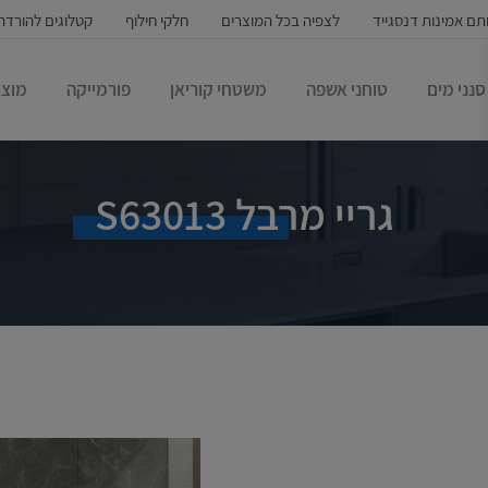
תם אמינות דנסגייד
לצפיה בכל המוצרים
חלקי חילוף
קטלוגים להורדה
סנני מים
טוחני אשפה
משטחי קוריאן
פורמייקה
מוצר
גריי מרבל S63013