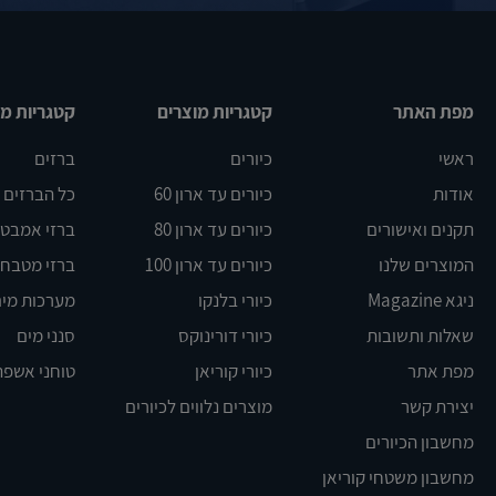
מפת האתר
קטגריות מוצרים
קטגריות מו
ראשי
כיורים
ברזים
אודות
כיורים עד ארון 60
כל הברזים
תקנים ואישורים
כיורים עד ארון 80
ברזי אמבט DELTA
המוצרים שלנו
כיורים עד ארון 100
ברזי מטבח BLANCO
ניגא Magazine
כיורי בלנקו
מערכות מים
שאלות ותשובות
כיורי דורינוקס
סנני מים
מפת אתר
כיורי קוריאן
טוחני אשפה
יצירת קשר
מוצרים נלווים לכיורים
מחשבון הכיורים
מחשבון משטחי קוריאן