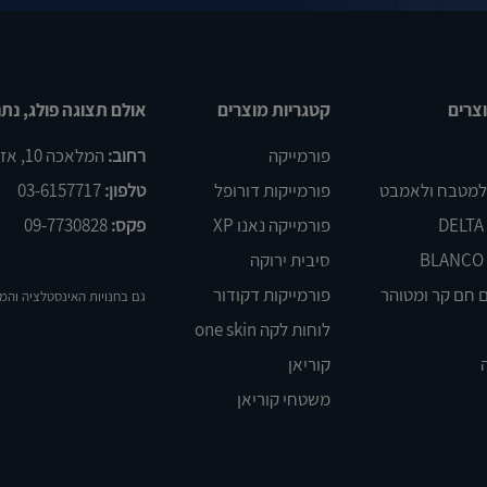
צרים
קטגריות מוצרים
אולם תצוגה פולג, נתנ
פורמייקה
רחוב:
המלאכה 10, אזור התעשיה פולג, נתניה
 למטבח ולאמבט
פורמייקות דורופל
טלפון:
03-6157717
פורמייקה נאנו XP
פקס:
09-7730828
סיבית ירוקה
 חם קר ומטוהר
פורמייקות דקודור
גם בחנויות האינסטלציה והמ
לוחות לקה one skin
קוריאן
משטחי קוריאן