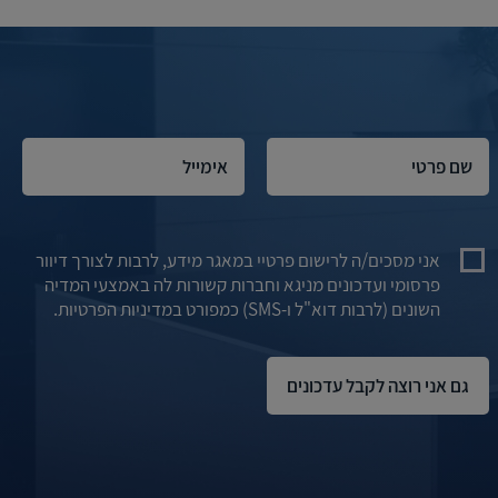
אני מסכים/ה לרישום פרטיי במאגר מידע, לרבות לצורך דיוור
פרסומי ועדכונים מניגא וחברות קשורות לה באמצעי המדיה
השונים (לרבות דוא"ל ו-SMS) כמפורט במדיניות הפרטיות.