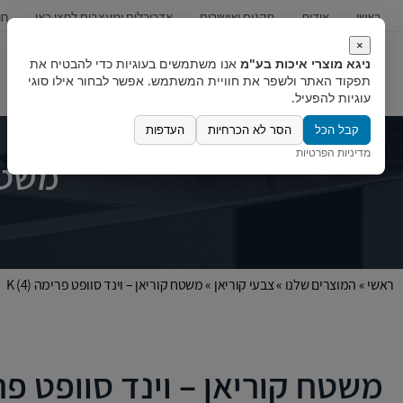
ראשי
אודות
תקנים ואישורים
אדריכלים ומעצבים לחצו כאן
חו
×
ניגא מוצרי איכות בע"מ
אנו משתמשים בעוגיות כדי להבטיח את
כיורים
ברזים
מערכות מים
תפקוד האתר ולשפר את חוויית המשתמש. אפשר לבחור אילו סוגי
עוגיות להפעיל.
קבל הכל
הסר לא הכרחיות
העדפות
מדיניות הפרטיות
משטח 
ראשי
»
המוצרים שלנו
»
צבעי קוריאן
»
משטח קוריאן – וינד סוופט פרימה (4) K
משטח קוריאן – וינד סוופט פרימה