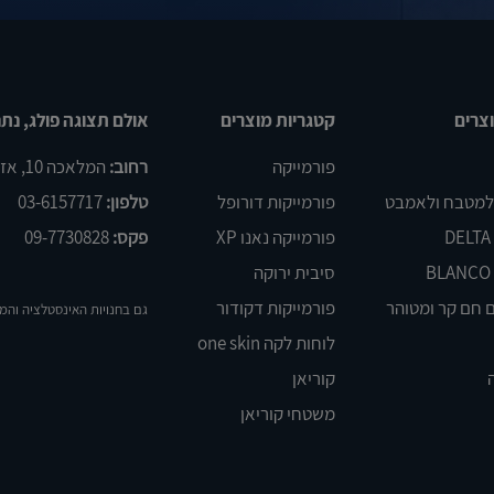
צרים
קטגריות מוצרים
אולם תצוגה פולג, נתנ
פורמייקה
רחוב:
המלאכה 10, אזור התעשיה פולג, נתניה
 למטבח ולאמבט
פורמייקות דורופל
טלפון:
03-6157717
פורמייקה נאנו XP
פקס:
09-7730828
סיבית ירוקה
 חם קר ומטוהר
פורמייקות דקודור
גם בחנויות האינסטלציה והמ
לוחות לקה one skin
קוריאן
משטחי קוריאן