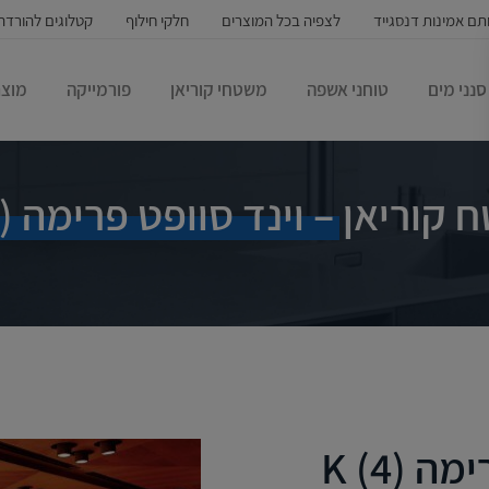
תם אמינות דנסגייד
לצפיה בכל המוצרים
חלקי חילוף
קטלוגים להורדה
סנני מים
טוחני אשפה
משטחי קוריאן
פורמייקה
מוצר
קוריאן – וינד סוופט פרימה (4) K
 (4) K