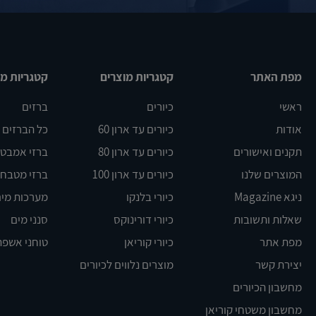
מפת האתר
קטגריות מוצרים
קטגריות מו
ראשי
כיורים
ברזים
אודות
כיורים עד ארון 60
כל הברזים
תקנים ואישורים
כיורים עד ארון 80
ברזי אמבט DELTA
המוצרים שלנו
כיורים עד ארון 100
ברזי מטבח BLANCO
ניגא Magazine
כיורי בלנקו
מערכות מים
שאלות ותשובות
כיורי דורינוקס
סנני מים
מפת אתר
כיורי קוריאן
טוחני אשפה
יצירת קשר
מוצרים נלווים לכיורים
מחשבון הכיורים
מחשבון משטחי קוריאן