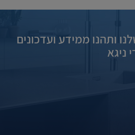
נו ותהנו ממידע ועדכונים
 ניגא