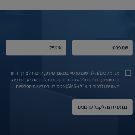
אני מסכים/ה לרישום פרטיי במאגר מידע, לרבות לצורך דיוור
פרסומי ועדכונים מניגא וחברות קשורות לה באמצעי המדיה
השונים (לרבות דוא"ל ו-SMS) כמפורט במדיניות הפרטיות.