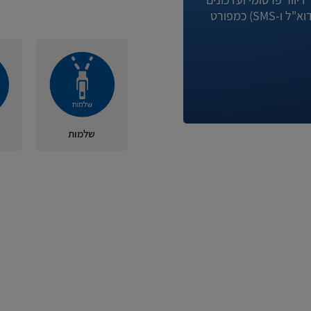
מניגא וחברות קשורות לה באמצעי המדיה השונים (לרבות דוא"ל ו-SMS) כמפורט
שלמות