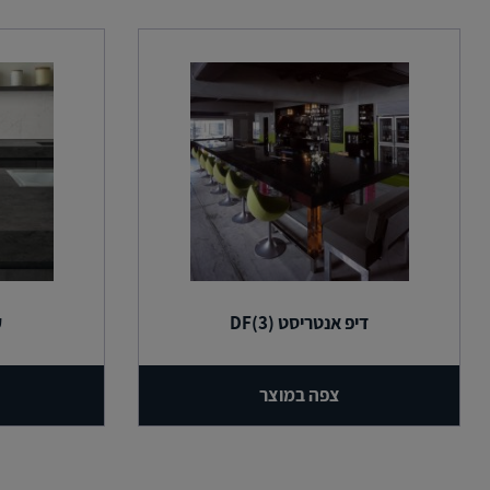
דיפ אנטריסט (3)DF
ק
צפה במוצר