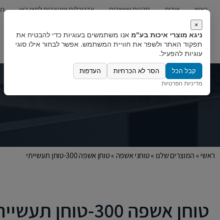
ראשי
אודות
תקנים ואישורים
אדריכלים ומעצבים לחצו כאן
חו
×
ניגא מוצרי איכות בע"מ
אנו משתמשים בעוגיות כדי להבטיח את
כיורים
ברזים
מערכות מים
תפקוד האתר ולשפר את חוויית המשתמש. אפשר לבחור אילו סוגי
עוגיות להפעיל.
קבל הכל
הסר לא הכרחיות
העדפות
מדיניות הפרטיות
ראשי
»
המוצרים שלנו
»
טוחני אשפה
»
טוחן אשפה 300-טוחן תעשייתי
טוחן אשפה 300-טוחן תעשייתי