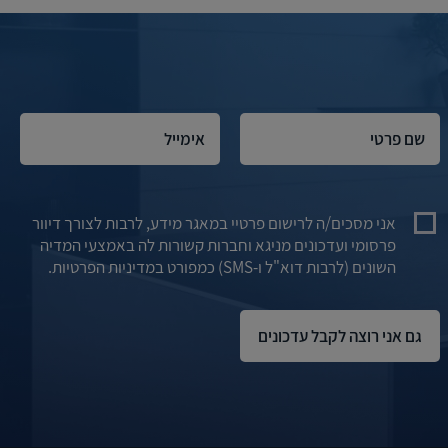
אני מסכים/ה לרישום פרטיי במאגר מידע, לרבות לצורך דיוור
פרסומי ועדכונים מניגא וחברות קשורות לה באמצעי המדיה
השונים (לרבות דוא"ל ו-SMS) כמפורט במדיניות הפרטיות.