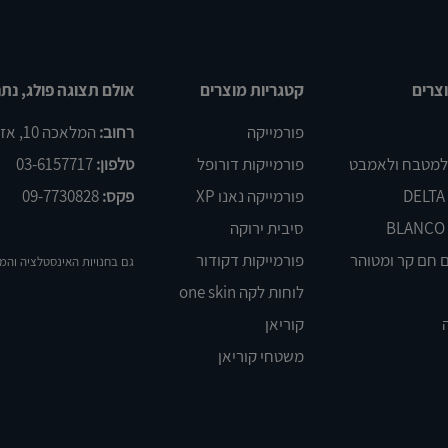
צרים
קטגריות מוצרים
אולם תצוגה פולג, נתנ
פורמייקה
רחוב:
המלאכה 10, אזור התעשיה פולג, נתניה
 למטבח ולאמבט
פורמייקות דורופל
טלפון:
03-6157717
פורמייקה נאנו XP
פקס:
09-7730828
סיבית ירוקה
 חם קר ומטוהר
פורמייקות דקודור
גם בחנויות האינסטלציה והמ
לוחות לקה one skin
קוריאן
משטחי קוריאן