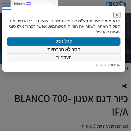
0
Hebrew
×
ניגא מוצרי איכות בע"מ
אנו משתמשים בעוגיות כדי להבטיח את
כיור דגם אטגון BLANCO 700-IF/A
תפקוד האתר ולשפר את חוויית המשתמש. אפשר לבחור אילו סוגי
עוגיות להפעיל.
קבל הכל
הסר לא הכרחיות
העדפות
מדיניות הפרטיות
ראשי
»
המוצרים שלנו
»
כיורים
»
כיור דגם אטגון BLANCO 700-IF/A
כיור דגם אטגון BLANCO 700-
IF/A
מערכת שלמה של 3 קומות.