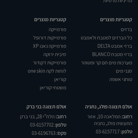
מדיניות פרטיות
קטגריות מוצרים
קטגריות מוצרים
ברזים
פורמייקה
כל הברזים למטבח ולאמבט
פורמייקות דורופל
ברזי אמבט DELTA
פורמייקה נאנו XP
ברזי מטבח BLANCO
סיבית ירוקה
מערכות מים חם קר ומטוהר
פורמייקות דקודור
סנני מים
לוחות לקה one skin
טוחני אשפה
קוריאן
משטחי קוריאן
אולם תצוגה פולג, נתניה
אולם תצוגה בני ברק
רחוב:
המלאכה 10, אזור
רחוב:
הלח”י 28, בני ברק
התעשיה פולג, נתניה
טלפון:
03-6157702
טלפון:
03-6157717
פקס:
03-6196763