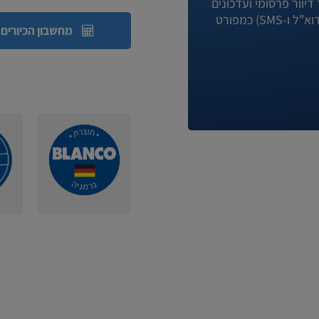
יוור פרסומי ועדכונים
מניגא וחברות קשורות לה באמצעי המדיה השונים (לרבות דוא"ל ו-SMS) כמפורט
מחשבון הכיורים