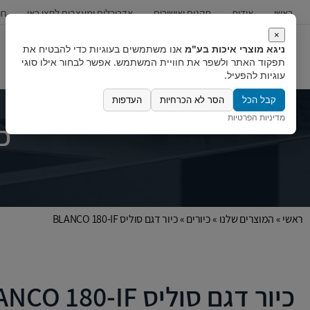
ראשי
אודות
תקנים ואישורים
אדריכלים ומעצבים לחצו כאן
חו
×
ניגא מוצרי איכות בע"מ
אנו משתמשים בעוגיות כדי להבטיח את
כיורים
ברזים
מערכות מים
תפקוד האתר ולשפר את חוויית המשתמש. אפשר לבחור אילו סוגי
עוגיות להפעיל.
קבל הכל
הסר לא הכרחיות
העדפות
מדיניות הפרטיות
כי
ראשי
»
המוצרים שלנו
»
כיורים
»
כיור דגם סוליס BLANCO 180-IF
כיור דגם סוליס BLANCO 180-IF