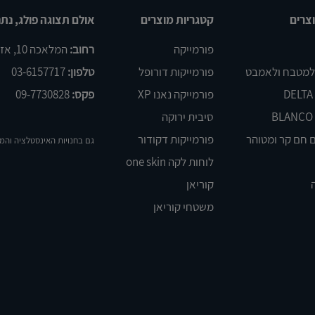
צרים
קטגריות מוצרים
אולם תצוגה פולג, נתנ
פורמייקה
רחוב:
המלאכה 10, אזור התעשיה פולג, נתניה
 למטבח ולאמבט
פורמייקות דורופל
טלפון:
03-6157717
פורמייקה נאנו XP
פקס:
09-7730828
סיבית ירוקה
 חם קר ומטוהר
פורמייקות דקודור
גם בחנויות האינסטלציה והמ
לוחות לקה one skin
קוריאן
משטחי קוריאן