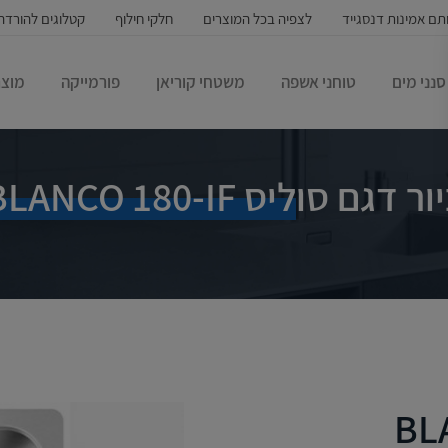
תם אמינות דנסגייד
לצפיה בכל המוצרים
חלקי חילוף
קטלוגים להורדה
סנני מים
טוחני אשפה
משטחי קוריאן
פורמייקה
מוצר
ור דגם סוליס BLANCO 180-IF