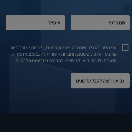
אני מסכים/ה לרישום פרטיי במאגר מידע, לרבות לצורך דיוור
פרסומי ועדכונים מניגא וחברות קשורות לה באמצעי המדיה
השונים (לרבות דוא"ל ו-SMS) כמפורט במדיניות הפרטיות.