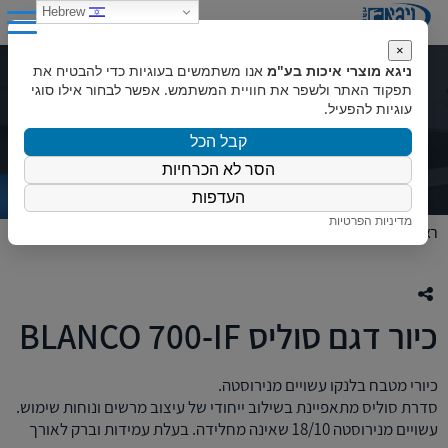
0
Hebrew
×
ניגא מוצרי איכות בע"מ
אנו משתמשים בעוגיות כדי להבטיח את
כיור דגם סוליס BLANCO 700-IF
תפקוד האתר ולשפר את חוויית המשתמש. אפשר לבחור אילו סוגי
עוגיות להפעיל.
קבל הכל
הסר לא הכרחיות
העדפות
מדיניות הפרטיות
ראשי
»
המוצרים שלנו
»
כיורים
»
כיור דגם סוליס BLANCO 700-IF
כיור דגם סוליס BLANCO 700-IF
כיורי מטבח בלנקו עשויים מנירוסטה.
סדרת סוליס מתאפיינת בשילוב ייחודי של עיצוב מרשים ונוחות שימוש.
עשויים מנירוסטה 18/10 שאינה מחלידה. בעלת עמידות וברק לאורך