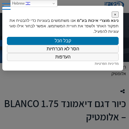
0
Hebrew
×
ניגא מוצרי איכות בע"מ
אנו משתמשים בעוגיות כדי להבטיח את
כיור דגם דיאמונד BLANCO 1.75 –
תפקוד האתר ולשפר את חוויית המשתמש. אפשר לבחור אילו סוגי
עוגיות להפעיל.
אלומטיק
קבל הכל
הסר לא הכרחיות
העדפות
מדיניות הפרטיות
ראשי
»
המוצרים שלנו
»
עודפי מלאי
»
כיור דגם דיאמונד BLANCO 1.75 –
אלומטיק
כיור דגם דיאמונד BLANCO 1.75
– אלומטיק