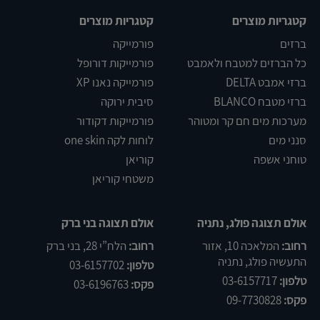
קטגריות מוצרים
קטגריות מוצרים
ברזים
פורמייקה
כל הברזים למטבח ולאמבט
פורמייקות דורופל
ברזי אמבט DELTA
פורמייקה נאנו XP
ברזי מטבח BLANCO
סיבית ירוקה
מערכות מים חם קר ומטוהר
פורמייקות דקודור
סנני מים
לוחות לקה one skin
טוחני אשפה
קוריאן
משטחי קוריאן
אולם תצוגה פולג, נתניה
אולם תצוגה בני ברק
רחוב:
המלאכה 10, אזור
רחוב:
הלח”י 28, בני ברק
התעשיה פולג, נתניה
טלפון:
03-6157702
טלפון:
03-6157717
פקס:
03-6196763
פקס:
09-7730828