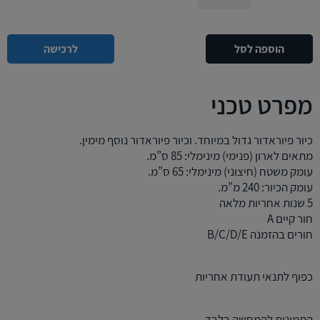
הוספה לסל
לרכישה
מפרט טכני
כיור פיוראדור גדול במיוחד. וכיור פיוראדור נוסף מימין.
מתאים לארון (פנימי) מינימלי: 85 ס”מ.
עומק משטח (חיצוני) מינימלי: 65 ס”מ.
עומק הכיור: 240 מ”מ.
5 שנות אחריות מלאה
חור קיים A
חורים בהזמנה B/C/D/E
כפוף לתנאי תעודת אחריות
התמונות להמחשה בלבד