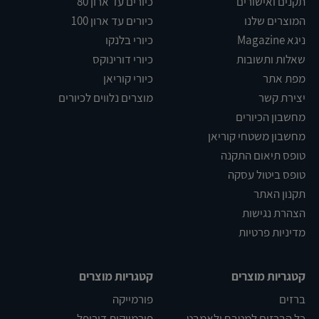
תקנים ואישורים
כיורים עד ארון 80
המוצרים שלנו
כיורים עד ארון 100
ניגא Magazine
כיורי בלנקו
שאלות ותשובות
כיורי דורינוקס
מפת אתר
כיורי קוריאן
יצירת קשר
מוצרים נלווים לכיורים
מחשבון הכיורים
מחשבון משטחי קוריאן
טופס תיאום התקנה
טופס ביטול עסקה
תקנון האתר
הצהרת נגישות
מדיניות פרטיות
קטגריות מוצרים
קטגריות מוצרים
ברזים
פורמייקה
כל הברזים למטבח ולאמבט
פורמייקות דורופל