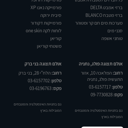
ברזי אמבט DELTA
פורמייקה נאנו XP
ברזי מטבח BLANCO
סיבית ירוקה
מערכות מים חם קר ומטוהר
פורמייקות דקודור
סנני מים
לוחות לקה one skin
טוחני אשפה
קוריאן
משטחי קוריאן
אולם תצוגה פולג, נתניה
אולם תצוגה בני ברק
רחוב:
המלאכה 10, אזור
רחוב:
הלח”י 28, בני ברק
התעשיה פולג, נתניה
טלפון:
03-6157702
טלפון:
03-6157717
פקס:
03-6196763
פקס:
09-7730828
גם בחנויות האינסטלציה והמטבחים
גם בחנויות האינסטלציה והמטבחים
המובילות בארץ
המובילות בארץ