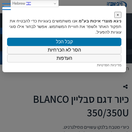
0
Hebrew
×
ניגא מוצרי איכות בע"מ
אנו משתמשים בעוגיות כדי להבטיח את
כיור דגם סבליין BLANCO 350/350U
תפקוד האתר ולשפר את חוויית המשתמש. אפשר לבחור אילו סוגי
עוגיות להפעיל.
קבל הכל
הסר לא הכרחיות
העדפות
מדיניות הפרטיות
ראשי
»
המוצרים שלנו
»
כיורים
»
כיור דגם סבליין BLANCO 350/350U
כיור דגם סבליין BLANCO
350/350U
כיורי מטבח בלנקו עשויים מסילגרניט.