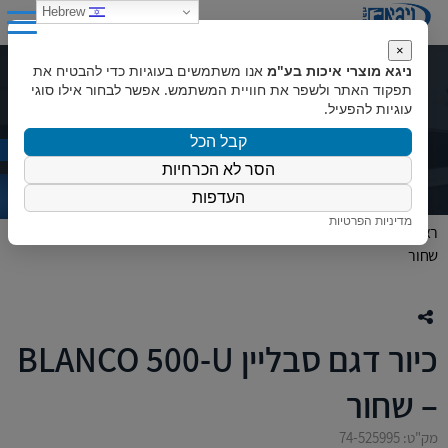
0
Hebrew
×
ניגא מוצרי איכות בע"מ
אנו משתמשים בעוגיות כדי להבטיח את
כיור דגם סבליין BLANCO 500-U –
תפקוד האתר ולשפר את חוויית המשתמש. אפשר לבחור אילו סוגי
עוגיות להפעיל.
שחור
קבל הכל
הסר לא הכרחיות
העדפות
מדיניות הפרטיות
ראשי
»
המוצרים שלנו
»
עודפי מלאי
»
כיור דגם סבליין BLANCO 500-U –
שחור
כיור דגם סבליין BLANCO 500-U
– שחור
מק"ט: 74-525995