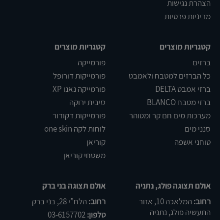
הצהרת נגישות
מדיניות פרטיות
קטגריות מוצרים
קטגריות מוצרים
ברזים
פורמייקה
כל הברזים למטבח ולאמבט
פורמייקות דורופל
ברזי אמבט DELTA
פורמייקה נאנו XP
ברזי מטבח BLANCO
סיבית ירוקה
מערכות מים חם קר ומטוהר
פורמייקות דקודור
סנני מים
לוחות לקה one skin
טוחני אשפה
קוריאן
משטחי קוריאן
אולם תצוגה פולג, נתניה
אולם תצוגה בני ברק
רחוב:
המלאכה 10, אזור
רחוב:
הלח”י 28, בני ברק
התעשיה פולג, נתניה
טלפון:
03-6157702