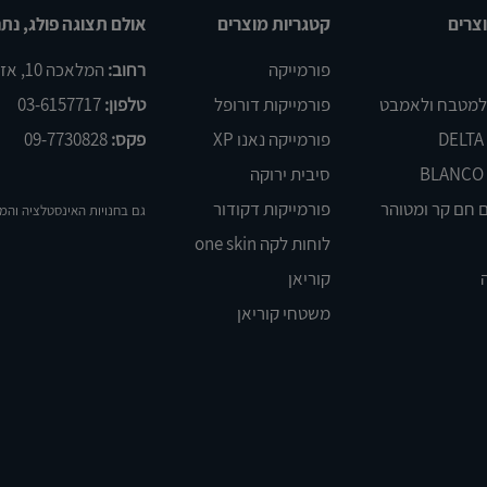
צרים
קטגריות מוצרים
אולם תצוגה פולג, נתנ
פורמייקה
רחוב:
המלאכה 10, אזור התעשיה פולג, נתניה
 למטבח ולאמבט
פורמייקות דורופל
טלפון:
03-6157717
פורמייקה נאנו XP
פקס:
09-7730828
סיבית ירוקה
 חם קר ומטוהר
פורמייקות דקודור
גם בחנויות האינסטלציה והמ
לוחות לקה one skin
קוריאן
משטחי קוריאן