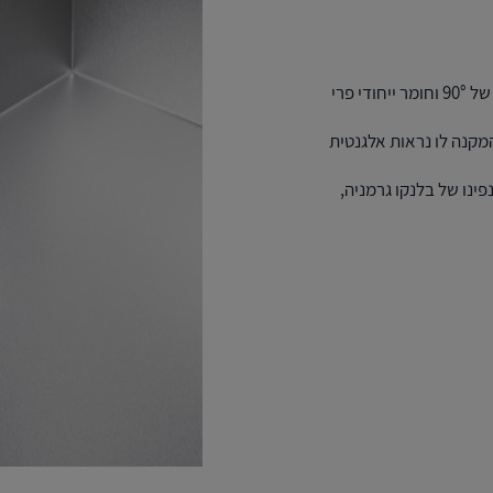
כיורי זירוקס דורינוקס עשויים מדורינוקס – נירוסטה עמידה מאוד, פינות של 90° וחומר ייחודי פרי
המקנה לו נראות אלגנטית
פינו של בלנקו גרמניה,