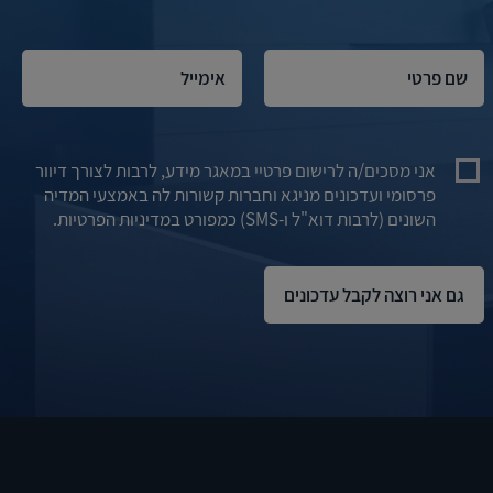
אני מסכים/ה לרישום פרטיי במאגר מידע, לרבות לצורך דיוור
פרסומי ועדכונים מניגא וחברות קשורות לה באמצעי המדיה
השונים (לרבות דוא"ל ו-SMS) כמפורט במדיניות הפרטיות.