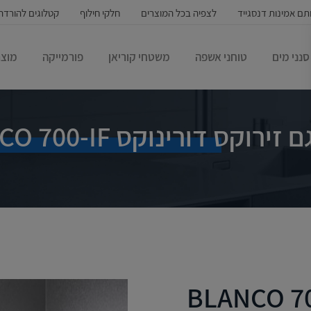
תם אמינות דנסגייד
לצפיה בכל המוצרים
חלקי חילוף
קטלוגים להורדה
סנני מים
טוחני אשפה
משטחי קוריאן
פורמייקה
מוצר
ירוקס דורינוקס BLANCO 700-IF
ם זירוקס דורינוקס BLANCO 700-