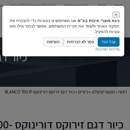
ראשי
אודות
תקנים ואישורים
אדריכלים ומעצבים לחצו כאן
חו
×
ניגא מוצרי איכות בע"מ
אנו משתמשים בעוגיות כדי להבטיח את
כיורים
ברזים
מערכות מים
תפקוד האתר ולשפר את חוויית המשתמש. אפשר לבחור אילו סוגי
עוגיות להפעיל.
קבל הכל
הסר לא הכרחיות
העדפות
מדיניות הפרטיות
כיור דגם ז
ראשי
»
המוצרים שלנו
»
כיורים
»
כיור דגם זירוקס דורינוקס BLANCO 700-IF
כיור דג