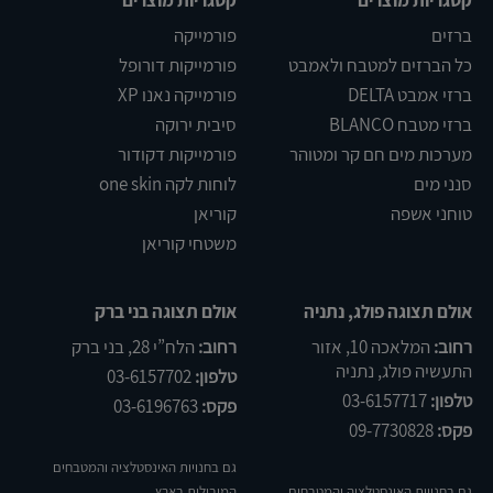
קטגריות מוצרים
קטגריות מוצרים
ברזים
פורמייקה
כל הברזים למטבח ולאמבט
פורמייקות דורופל
ברזי אמבט DELTA
פורמייקה נאנו XP
ברזי מטבח BLANCO
סיבית ירוקה
מערכות מים חם קר ומטוהר
פורמייקות דקודור
סנני מים
לוחות לקה one skin
טוחני אשפה
קוריאן
משטחי קוריאן
אולם תצוגה פולג, נתניה
אולם תצוגה בני ברק
רחוב:
המלאכה 10, אזור
רחוב:
הלח”י 28, בני ברק
התעשיה פולג, נתניה
טלפון:
03-6157702
טלפון:
03-6157717
פקס:
03-6196763
פקס:
09-7730828
גם בחנויות האינסטלציה והמטבחים
גם בחנויות האינסטלציה והמטבחים
המובילות בארץ