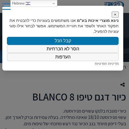
0
Hebrew
×
ניגא מוצרי איכות בע"מ
אנו משתמשים בעוגיות כדי להבטיח את
כיור דגם טיפו BLANCO 8
תפקוד האתר ולשפר את חוויית המשתמש. אפשר לבחור אילו סוגי
עוגיות להפעיל.
קבל הכל
הסר לא הכרחיות
העדפות
מדיניות הפרטיות
ראשי
»
המוצרים שלנו
»
כיורים
»
כיור דגם טיפו BLANCO 8
כיור דגם טיפו BLANCO 8
כיורי מטבח בלנקו עשויים מנירוסטה.
עשוי מנירוסטה 18/10 שאינה מחלידה. בעלת עמידות וברק לאורך זמן.
בעלי דיפון מיוחד בגב הכיור נגד רעש מתכתי של טיפות מים.