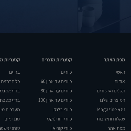
מפת האתר
קטגריות מוצרים
קטגריות מו
ראשי
כיורים
ברזים
אודות
כיורים עד ארון 60
כל הברזים
תקנים ואישורים
כיורים עד ארון 80
ברזי אמבט DELTA
המוצרים שלנו
כיורים עד ארון 100
ברזי מטבח BLANCO
ניגא Magazine
כיורי בלנקו
מערכות מים
שאלות ותשובות
כיורי דורינוקס
סנני מים
מפת אתר
כיורי קוריאן
טוחני אשפה