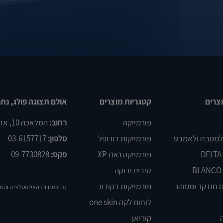
צרים
קטגריות מוצרים
אולם תצוגה פולג, נתנ
פורמייקה
רחוב:
המלאכה 10, אזור התעשיה פולג, נתניה
 למטבח ולאמבט
פורמייקות דורופל
טלפון:
03-6157717
פורמייקה נאנו XP
פקס:
09-7730828
סיבית ירוקה
 חם קר ומטוהר
פורמייקות דקודור
גם בחנויות האינסטלציה והמ
לוחות לקה one skin
קוריאן