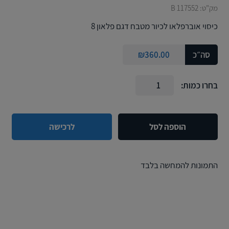
מק"ט:
B 117552
כיסוי אוברפלאו לכיור מטבח דגם פלאון 8
סה״כ
360.00
₪
בחרו כמות:
הוספה לסל
לרכישה
התמונות להמחשה בלבד