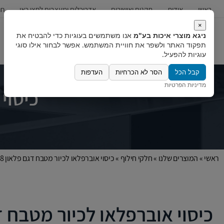
ראשי
אודות
תקנים ואישורים
אדריכלים ומעצבים לחצו כאן
חו
×
ניגא מוצרי איכות בע"מ
אנו משתמשים בעוגיות כדי להבטיח את
כיורים
ברזים
מערכות מים
תפקוד האתר ולשפר את חוויית המשתמש. אפשר לבחור אילו סוגי
עוגיות להפעיל.
קבל הכל
הסר לא הכרחיות
העדפות
מדיניות הפרטיות
כיסוי
ראשי
»
המוצרים שלנו
»
חלקי חילוף
»
כיסוי אוברפלאו לכיור מטבח דגם פלאון 8
כיסוי אוברפלאו לכיור מטבח דג