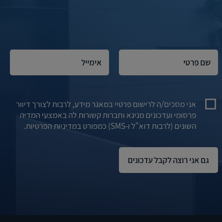
אני מסכים/ה לרישום פרטיי במאגר מידע, לרבות לצורך דיוור
פרסומי ועדכונים מניגא וחברות קשורות לה באמצעי המדיה
השונים (לרבות דוא"ל ו-SMS) כמפורט במדיניות הפרטיות.