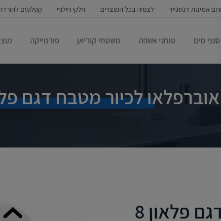
תם אמינות דנסגייד
לצפיה בכל המוצרים
חלקי חילוף
קטלוגים להורדה
סנני מים
טוחני אשפה
משטחי קוריאן
פורמייקה
מוצר
 אוברפלאו לכיור מטבח דגם פלאו
ם פלאון 8