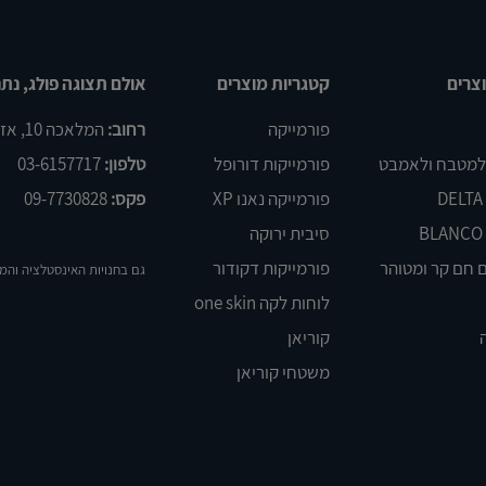
צרים
קטגריות מוצרים
אולם תצוגה פולג, נתנ
פורמייקה
רחוב:
המלאכה 10, אזור התעשיה פולג, נתניה
 למטבח ולאמבט
פורמייקות דורופל
טלפון:
03-6157717
פורמייקה נאנו XP
פקס:
09-7730828
סיבית ירוקה
 חם קר ומטוהר
פורמייקות דקודור
גם בחנויות האינסטלציה והמ
לוחות לקה one skin
קוריאן
משטחי קוריאן