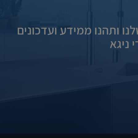
נו ותהנו ממידע ועדכונים
 ניגא