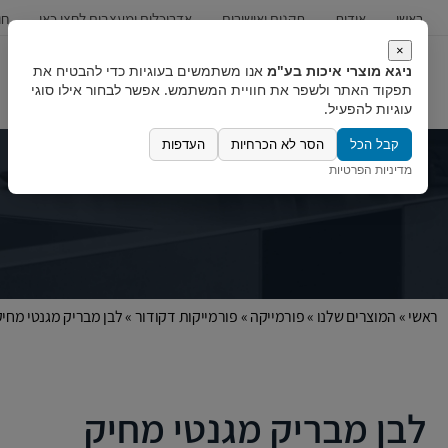
ראשי
אודות
תקנים ואישורים
אדריכלים ומעצבים לחצו כאן
חו
×
ניגא מוצרי איכות בע"מ
אנו משתמשים בעוגיות כדי להבטיח את
כיורים
ברזים
מערכות מים
תפקוד האתר ולשפר את חוויית המשתמש. אפשר לבחור אילו סוגי
עוגיות להפעיל.
קבל הכל
הסר לא הכרחיות
העדפות
מדיניות הפרטיות
ראשי
»
המוצרים שלנו
»
פורמייקה
»
פורמייקות דקודור
»
לבן מבריק מגנטי מחי
לבן מבריק מגנטי מחיק