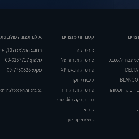
צרים
קטגריות מוצרים
אולם תצוגה פולג, נתנ
פורמייקה
רחוב:
המלאכה 10, אזור התעשיה פולג, נתניה
 למטבח ולאמבט
פורמייקות דורופל
טלפון:
03-6157717
פורמייקה נאנו XP
פקס:
09-7730828
סיבית ירוקה
 חם קר ומטוהר
פורמייקות דקודור
גם בחנויות האינסטלציה והמ
לוחות לקה one skin
קוריאן
משטחי קוריאן