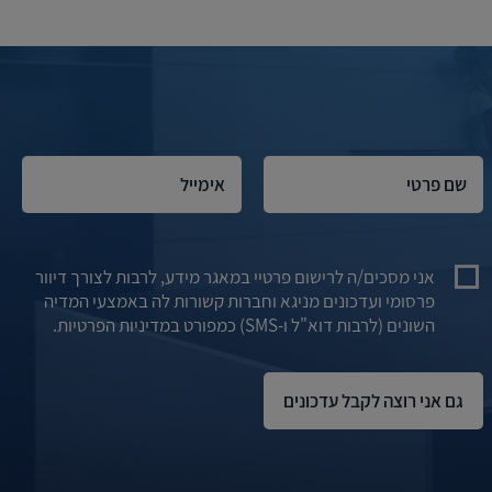
אני מסכים/ה לרישום פרטיי במאגר מידע, לרבות לצורך דיוור
פרסומי ועדכונים מניגא וחברות קשורות לה באמצעי המדיה
השונים (לרבות דוא"ל ו-SMS) כמפורט במדיניות הפרטיות.