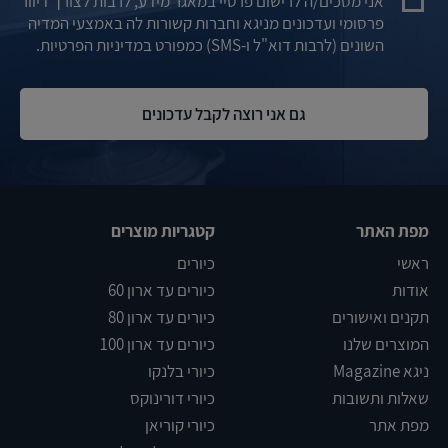
אני מסכים/ה לרישום פרטיי במאגר מידע, לרבות לצורך דיוור
פרסומי ועדכונים מניגא וחברות קשורות לה באמצעי המדיה
השונים (לרבות דוא"ל ו-SMS) כמפורט במדיניות הפרטיות.
מפת האתר
קטגריות מוצרים
ראשי
כיורים
אודות
כיורים עד ארון 60
תקנים ואישורים
כיורים עד ארון 80
המוצרים שלנו
כיורים עד ארון 100
ניגא Magazine
כיורי בלנקו
שאלות ותשובות
כיורי דורינוקס
מפת אתר
כיורי קוריאן