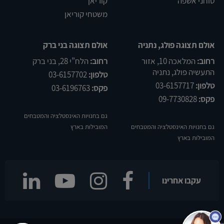
טוחני אשפה
קוריאן
משטחי קוריאן
אולם תצוגה פולג, נתניה
אולם תצוגה בני ברק
רחוב:
המלאכה 10, אזור
רחוב:
הלח”י 28, בני ברק
התעשיה פולג, נתניה
טלפון:
03-6157702
טלפון:
03-6157717
פקס:
03-6196763
פקס:
09-7730828
גם בחנויות האינסטלציה והמטבחים
גם בחנויות האינסטלציה והמטבחים
המובילות בארץ
המובילות בארץ
שלום
אני
הצ'אטבוט של האתר!
עקבו אחרינו
צריך עזרה? התחל
שיחה.