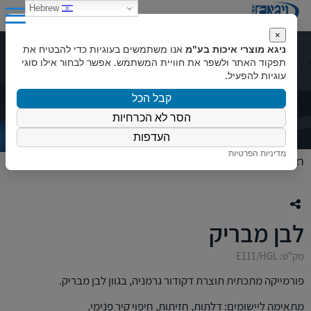
0
Hebrew
×
ניגא מוצרי איכות בע"מ
אנו משתמשים בעוגיות כדי להבטיח את
לבן מבריק
תפקוד האתר ולשפר את חוויית המשתמש. אפשר לבחור אילו סוגי
עוגיות להפעיל.
קבל הכל
הסר לא הכרחיות
העדפות
מדיניות הפרטיות
ראשי
»
המוצרים שלנו
»
פורמייקה
»
פורמייקות דקודור
»
לבן מבריק
לבן מבריק
מק"ט: E111/HGL
פורמייקה מתכתית תוצרת דקודור גרמניה, בגוון לבן מבריק.
מתאימה ליישומים: דלתות, חזיתות, חיפוי קיר פנימי.