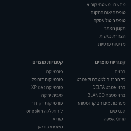
מחשבון משטחי קוריאן
טופס תיאום התקנה
טופס ביטול עסקה
תקנון האתר
הצהרת נגישות
מדיניות פרטיות
קטגריות מוצרים
קטגריות מוצרים
ברזים
פורמייקה
כל הברזים למטבח ולאמבט
פורמייקות דורופל
ברזי אמבט DELTA
פורמייקה נאנו XP
ברזי מטבח BLANCO
סיבית ירוקה
מערכות מים חם קר ומטוהר
פורמייקות דקודור
סנני מים
לוחות לקה one skin
טוחני אשפה
קוריאן
משטחי קוריאן