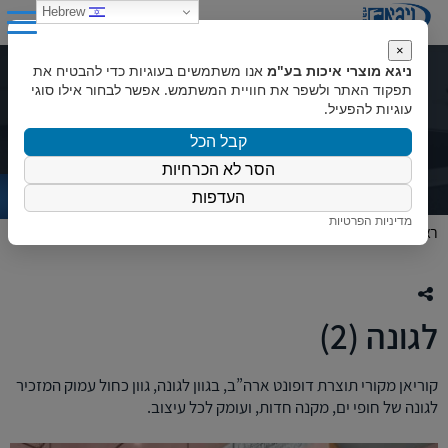
0
Hebrew
×
ניגא מוצרי איכות בע"מ
אנו משתמשים בעוגיות כדי להבטיח את
לגונה (2)
תפקוד האתר ולשפר את חוויית המשתמש. אפשר לבחור אילו סוגי
עוגיות להפעיל.
קבל הכל
הסר לא הכרחיות
העדפות
מדיניות הפרטיות
ראשי
»
המוצרים שלנו
»
צבעי קוריאן
»
לגונה (2)
לגונה (2)
קוריאן מקורי תוצרת דופונט ארה”ב, בגוון לגונה, גוון כחול עמוק המזכיר
לגונה של חופי ים, מקנה חדות, ועומק לכל עיצוב.