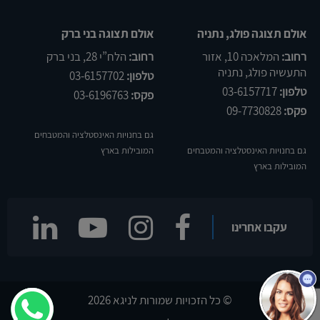
אולם תצוגה פולג, נתניה
אולם תצוגה בני ברק
רחוב:
המלאכה 10, אזור
רחוב:
הלח”י 28, בני ברק
התעשיה פולג, נתניה
טלפון:
03-6157702
טלפון:
03-6157717
פקס:
03-6196763
פקס:
09-7730828
גם בחנויות האינסטלציה והמטבחים
גם בחנויות האינסטלציה והמטבחים
המובילות בארץ
המובילות בארץ
שלום
אני
הצ'אטבוט של האתר!
עקבו אחרינו
צריך עזרה? התחל
שיחה.
© כל הזכויות שמורות לניגא 2026