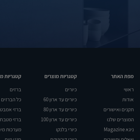
מפת האתר
קטגריות מוצרים
קטגריות מו
ראשי
כיורים
ברזים
אודות
כיורים עד ארון 60
כל הברזים
תקנים ואישורים
כיורים עד ארון 80
ברזי אמבט DELTA
המוצרים שלנו
כיורים עד ארון 100
ברזי מטבח BLANCO
ניגא Magazine
כיורי בלנקו
מערכות מים
שאלות ותשובות
כיורי דורינוקס
סנני מים