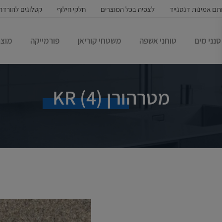
תם אמינות דנסגייד
לצפיה בכל המוצרים
חלקי חילוף
קטלוגים להורדה
סנני מים
טוחני אשפה
משטחי קוריאן
פורמייקה
מוצר
מטרהורן (4) KR