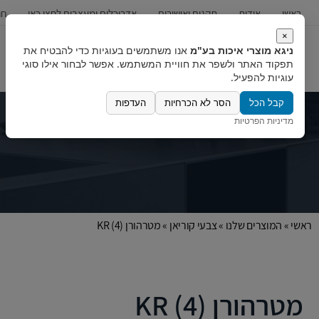
ראשי
אודות
תקנים ואישורים
אדריכלים ומעצבים לחצו כאן
חו
×
ניגא מוצרי איכות בע"מ
אנו משתמשים בעוגיות כדי להבטיח את
כיורים
ברזים
מערכות מים
תפקוד האתר ולשפר את חוויית המשתמש. אפשר לבחור אילו סוגי
עוגיות להפעיל.
קבל הכל
הסר לא הכרחיות
העדפות
מדיניות הפרטיות
ראשי
»
המוצרים שלנו
»
צבעי קוריאן
»
מטרהורן (4) KR
מטרהורן (4) KR