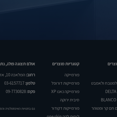
צרים
קטגריות מוצרים
אולם תצוגה פולג, נתנ
פורמייקה
רחוב:
המלאכה 10, אזור התעשיה פולג, נתניה
 למטבח ולאמבט
פורמייקות דורופל
טלפון:
03-6157717
פורמייקה נאנו XP
פקס:
09-7730828
סיבית ירוקה
 חם קר ומטוהר
פורמייקות דקודור
גם בחנויות האינסטלציה והמ
לוחות לקה one skin