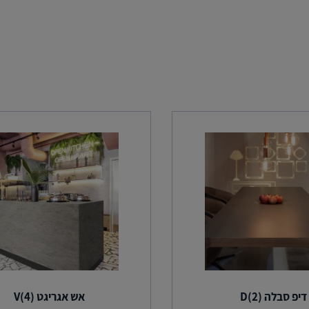
דיפ סבלה (2)D
אש אגריגט (4)V