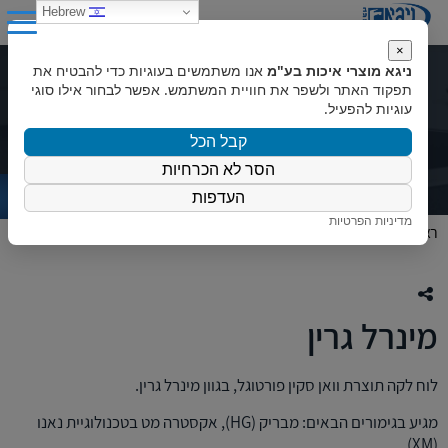
0
Hebrew
×
ניגא מוצרי איכות בע"מ
אנו משתמשים בעוגיות כדי להבטיח את
מינרל גרין
תפקוד האתר ולשפר את חוויית המשתמש. אפשר לבחור אילו סוגי
עוגיות להפעיל.
קבל הכל
הסר לא הכרחיות
העדפות
מדיניות הפרטיות
ראשי
»
המוצרים שלנו
»
פורמייקה
»
לוחות לקה וואן סקין
»
מינרל גרין
מינרל גרין
לוח לקה תוצרת וואן סקין פורטוגל, בגוון מינרל גרין.
מגיע בגימורים הבאים: מבריק (HG), אקסטרה מט בטכנולוגיית נאנו
(XM)