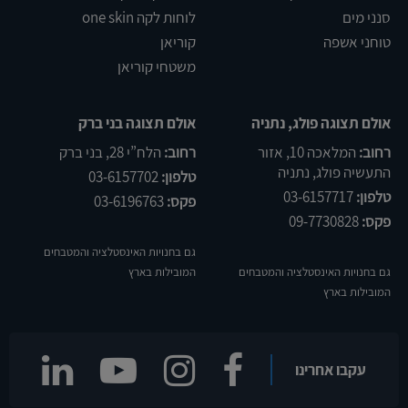
סנני מים
לוחות לקה one skin
טוחני אשפה
קוריאן
משטחי קוריאן
אולם תצוגה פולג, נתניה
אולם תצוגה בני ברק
רחוב:
המלאכה 10, אזור
רחוב:
הלח”י 28, בני ברק
התעשיה פולג, נתניה
טלפון:
03-6157702
טלפון:
03-6157717
פקס:
03-6196763
פקס:
09-7730828
גם בחנויות האינסטלציה והמטבחים
גם בחנויות האינסטלציה והמטבחים
המובילות בארץ
המובילות בארץ
שלום
אני
הצ'אטבוט של האתר!
עקבו אחרינו
צריך עזרה? התחל
שיחה.