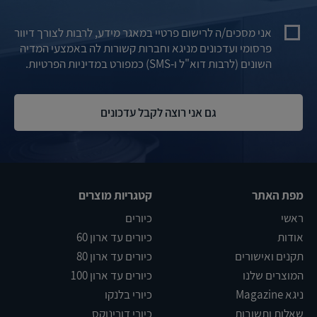
אני מסכים/ה לרישום פרטיי במאגר מידע, לרבות לצורך דיוור
פרסומי ועדכונים מניגא וחברות קשורות לה באמצעי המדיה
השונים (לרבות דוא"ל ו-SMS) כמפורט במדיניות הפרטיות.
מפת האתר
קטגריות מוצרים
ראשי
כיורים
אודות
כיורים עד ארון 60
תקנים ואישורים
כיורים עד ארון 80
המוצרים שלנו
כיורים עד ארון 100
ניגא Magazine
כיורי בלנקו
שאלות ותשובות
כיורי דורינוקס