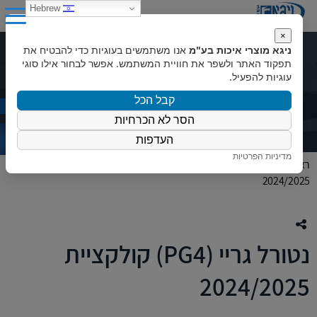
0
Hebrew
×
ניגא מוצרי איכות בע"מ
אנו משתמשים בעוגיות כדי להבטיח את
נטורל גריי (PG4) קולקציית
תפקוד האתר ולשפר את חוויית המשתמש. אפשר לבחור אילו סוגי
עוגיות להפעיל.
2024/2025
קבל הכל
הסר לא הכרחיות
העדפות
מדיניות הפרטיות
ראשי
»
המוצרים שלנו
»
צבעי קוריאן
»
נטורל גריי (PG4) קולקציית
2024/2025
נטורל גריי (PG4) קולקציית
2024/2025