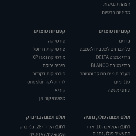
הצהרת נגישות
מדיניות פרטיות
קטגריות מוצרים
קטגריות מוצרים
ברזים
פורמייקה
כל הברזים למטבח ולאמבט
פורמייקות דורופל
ברזי אמבט DELTA
פורמייקה נאנו XP
ברזי מטבח BLANCO
סיבית ירוקה
מערכות מים חם קר ומטוהר
פורמייקות דקודור
סנני מים
לוחות לקה one skin
טוחני אשפה
קוריאן
משטחי קוריאן
אולם תצוגה פולג, נתניה
אולם תצוגה בני ברק
רחוב:
המלאכה 10, אזור
רחוב:
הלח”י 28, בני ברק
התעשיה פולג, נתניה
טלפון:
03-6157702