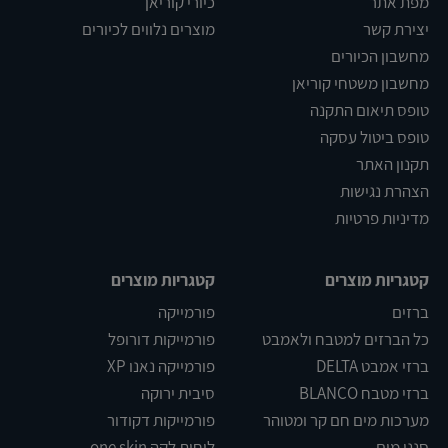
מפת אתר
כיורי קוריאן
יצירת קשר
מוצרים נלווים לכיורים
מחשבון הכיורים
מחשבון משטחי קוריאן
טופס תיאום התקנה
טופס ביטול עסקה
תקנון האתר
הצהרת נגישות
מדיניות פרטיות
קטגריות מוצרים
קטגריות מוצרים
ברזים
פורמייקה
כל הברזים למטבח ולאמבט
פורמייקות דורופל
ברזי אמבט DELTA
פורמייקה נאנו XP
ברזי מטבח BLANCO
סיבית ירוקה
מערכות מים חם קר ומטוהר
פורמייקות דקודור
סנני מים
לוחות לקה one skin