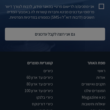
אני מסכים/ה לרישום פרטיי במאגר מידע, לרבות לצורך דיוור
פרסומי ועדכונים מניגא וחברות קשורות לה באמצעי המדיה
השונים (לרבות דוא"ל ו-SMS) כמפורט במדיניות הפרטיות.
מפת האתר
קטגריות מוצרים
ראשי
כיורים
אודות
כיורים עד ארון 60
תקנים ואישורים
כיורים עד ארון 80
המוצרים שלנו
כיורים עד ארון 100
ניגא Magazine
כיורי בלנקו
שאלות ותשובות
כיורי דורינוקס