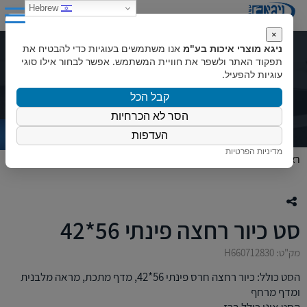
0
Hebrew
×
ניגא מוצרי איכות בע"מ
אנו משתמשים בעוגיות כדי להבטיח את
סט כיור רחצה פינתי 56*42
תפקוד האתר ולשפר את חוויית המשתמש. אפשר לבחור אילו סוגי
עוגיות להפעיל.
קבל הכל
הסר לא הכרחיות
העדפות
מדיניות הפרטיות
ראשי
»
המוצרים שלנו
»
מוצרי אמבט
»
סט כיור רחצה פינתי 56*42
סט כיור רחצה פינתי 56*42
מק"ט: H660712830
הסט כולל: כיור רחצה חרס פינתי 56*42, מדף מתכת, מראה מלבנית
ומדף מרחף