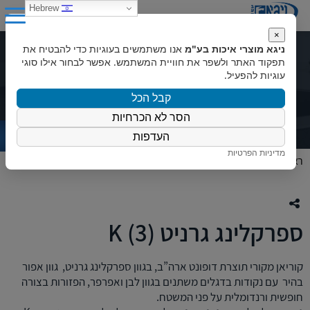
0
Hebrew
×
ניגא מוצרי איכות בע"מ
אנו משתמשים בעוגיות כדי להבטיח את
ספרקלינג גרניט (3) K
תפקוד האתר ולשפר את חוויית המשתמש. אפשר לבחור אילו סוגי
עוגיות להפעיל.
קבל הכל
הסר לא הכרחיות
העדפות
מדיניות הפרטיות
ראשי
»
המוצרים שלנו
»
צבעי קוריאן
»
ספרקלינג גרניט (3) K
ספרקלינג גרניט (3) K
קוריאן מקורי תוצרת דופונט ארה”ב, בגוון ספרקלינג גרניט, גוון אפור
בהיר עם נקודות בדגלים משתנים בגוון לבן ואפרפר, הפזורות בצורה
חופשית ורנדומלית על פני המשטח.