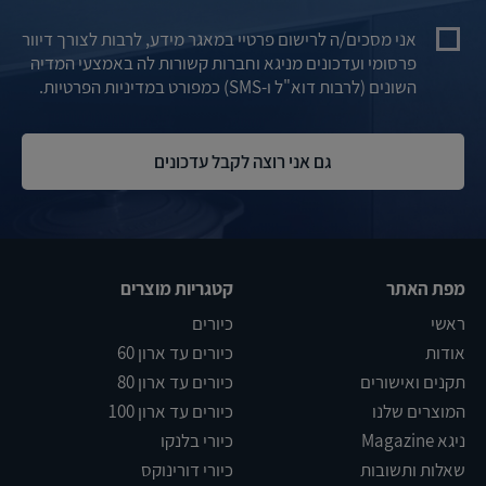
אני מסכים/ה לרישום פרטיי במאגר מידע, לרבות לצורך דיוור
פרסומי ועדכונים מניגא וחברות קשורות לה באמצעי המדיה
השונים (לרבות דוא"ל ו-SMS) כמפורט במדיניות הפרטיות.
מפת האתר
קטגריות מוצרים
ראשי
כיורים
אודות
כיורים עד ארון 60
תקנים ואישורים
כיורים עד ארון 80
המוצרים שלנו
כיורים עד ארון 100
ניגא Magazine
כיורי בלנקו
שאלות ותשובות
כיורי דורינוקס