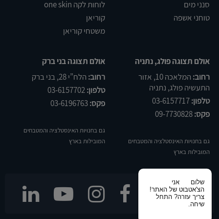
סנני מים
לוחות לקה one skin
טוחני אשפה
קוריאן
משטחי קוריאן
אולם תצוגה פולג, נתניה
אולם תצוגה בני ברק
רחוב:
המלאכה 10, אזור
רחוב:
הלח”י 28, בני ברק
התעשיה פולג, נתניה
טלפון:
03-6157702
טלפון:
03-6157717
פקס:
03-6196763
פקס:
09-7730828
גם בחנויות האינסטלציה והמטבחים
גם בחנויות האינסטלציה והמטבחים
המובילות בארץ
המובילות בארץ
שלום
אני
הצ'אטבוט של האתר!
עקבו אחרינו
צריך עזרה? התחל
שיחה.