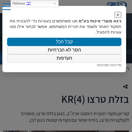
0
Hebrew
×
ניגא מוצרי איכות בע"מ
אנו משתמשים בעוגיות כדי להבטיח את
בזלת טרצו (4)KR
תפקוד האתר ולשפר את חוויית המשתמש. אפשר לבחור אילו סוגי
עוגיות להפעיל.
קבל הכל
הסר לא הכרחיות
העדפות
מדיניות הפרטיות
ראשי
»
המוצרים שלנו
»
צבעי קוריאן
»
בזלת טרצו (4)KR
בזלת טרצו (4)KR
קוריאן מקורי תוצרת דופונט ארה”ב, בגוון בזלת טרצו, משתייך
לקולקציית טרצו, בסיס שחור עם נקודות קטנות בגוון לבן.