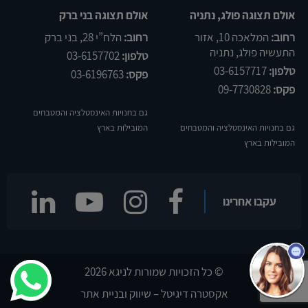
אולם תצוגה פולג, נתניה
אולם תצוגה בני ברק
רחוב:
המלאכה 10, אזור
רחוב:
הלח”י 28, בני ברק
התעשיה פולג, נתניה
טלפון:
03-6157702
טלפון:
03-6157717
פקס:
03-6196763
פקס:
09-7730828
גם בחנויות האינסטלציה והמטבחים
גם בחנויות האינסטלציה והמטבחים
המובילות בארץ
המובילות בארץ
שלום
אני
הצ'אטבוט של האתר!
עקבו אחרינו
צריך עזרה? התחל
שיחה.
© כל הזכויות שמורות לניגא 2026
אקסטרה דיגיטל – שיווק ובניית אתר