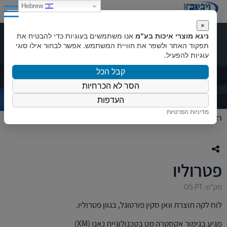
0
Hebrew
×
ניגא מוצרי איכות בע"מ
אנו משתמשים בעוגיות כדי להבטיח את
פטרוליו
תפקוד האתר ולשפר את חוויית המשתמש. אפשר לבחור אילו סוגי
עוגיות להפעיל.
קבל הכל
הסר לא הכרחיות
העדפות
מדיניות הפרטיות
ראשי
»
המוצרים שלנו
»
פורמייקה
»
לוחות לקה וואן סקין
»
פטרוליו
פטרוליו
מק"ט: OS PT
לוח לקה תוצרת וואן סקין פורטוגל, בגוון פטרוליו.
מגיע בגימור אקסטרה מט בטכנולוגיית נאנו (XM)