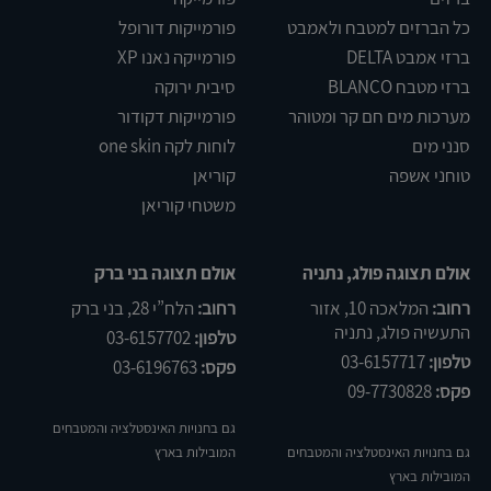
כל הברזים למטבח ולאמבט
פורמייקות דורופל
ברזי אמבט DELTA
פורמייקה נאנו XP
ברזי מטבח BLANCO
סיבית ירוקה
מערכות מים חם קר ומטוהר
פורמייקות דקודור
סנני מים
לוחות לקה one skin
טוחני אשפה
קוריאן
משטחי קוריאן
אולם תצוגה פולג, נתניה
אולם תצוגה בני ברק
רחוב:
המלאכה 10, אזור
רחוב:
הלח”י 28, בני ברק
התעשיה פולג, נתניה
טלפון:
03-6157702
טלפון:
03-6157717
פקס:
03-6196763
פקס:
09-7730828
גם בחנויות האינסטלציה והמטבחים
גם בחנויות האינסטלציה והמטבחים
המובילות בארץ
המובילות בארץ