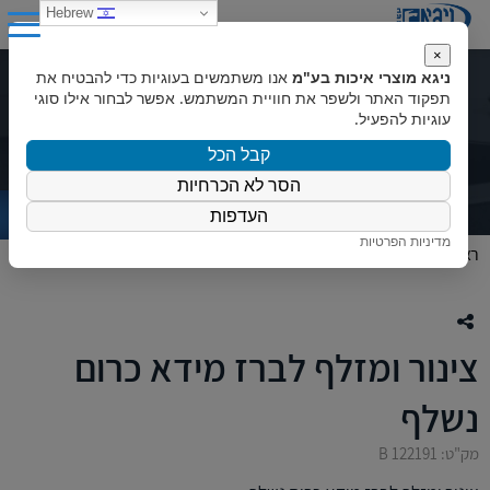
0
Hebrew
×
ניגא מוצרי איכות בע"מ
אנו משתמשים בעוגיות כדי להבטיח את
צינור ומזלף לברז מידא כרום נשלף
תפקוד האתר ולשפר את חוויית המשתמש. אפשר לבחור אילו סוגי
עוגיות להפעיל.
קבל הכל
הסר לא הכרחיות
העדפות
מדיניות הפרטיות
ראשי
»
המוצרים שלנו
»
חלקי חילוף
»
צינור ומזלף לברז מידא כרום נשלף
צינור ומזלף לברז מידא כרום
נשלף
מק"ט: B 122191