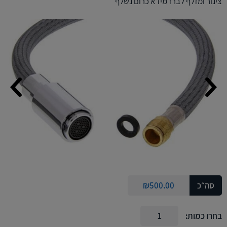
צינור ומזלף לברז מידא כרום נשלף
סה״כ
500.00
₪
בחרו כמות: