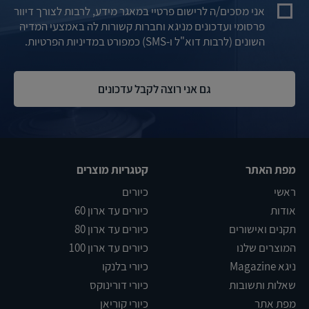
אני מסכים/ה לרישום פרטיי במאגר מידע, לרבות לצורך דיוור
פרסומי ועדכונים מניגא וחברות קשורות לה באמצעי המדיה
השונים (לרבות דוא"ל ו-SMS) כמפורט במדיניות הפרטיות.
מפת האתר
קטגריות מוצרים
ראשי
כיורים
אודות
כיורים עד ארון 60
תקנים ואישורים
כיורים עד ארון 80
המוצרים שלנו
כיורים עד ארון 100
ניגא Magazine
כיורי בלנקו
שאלות ותשובות
כיורי דורינוקס
מפת אתר
כיורי קוריאן