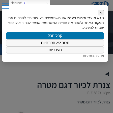
0
Hebrew
×
ניגא מוצרי איכות בע"מ
אנו משתמשים בעוגיות כדי להבטיח את
צנרת לכיור דגם מטרה
תפקוד האתר ולשפר את חוויית המשתמש. אפשר לבחור אילו סוגי
עוגיות להפעיל.
קבל הכל
הסר לא הכרחיות
העדפות
מדיניות הפרטיות
ראשי
»
המוצרים שלנו
»
חלקי חילוף
»
צנרת לכיור דגם מטרה
צנרת לכיור דגם מטרה
מק"ט: B 218823
צנרת לכיור דגם מטרה