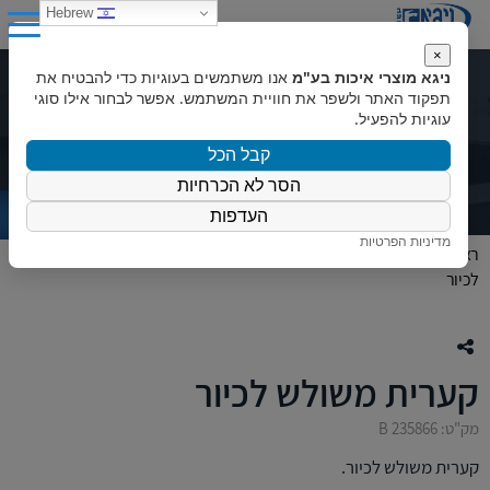
0
Hebrew
×
ניגא מוצרי איכות בע"מ
אנו משתמשים בעוגיות כדי להבטיח את
קערית משולש לכיור
תפקוד האתר ולשפר את חוויית המשתמש. אפשר לבחור אילו סוגי
עוגיות להפעיל.
קבל הכל
הסר לא הכרחיות
העדפות
מדיניות הפרטיות
ראשי
»
המוצרים שלנו
»
כיורים
»
מוצרים נלווים לכיורים
»
קערית משולש
לכיור
קערית משולש לכיור
מק"ט: B 235866
קערית משולש לכיור.