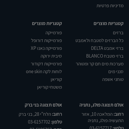
מדיניות פרטיות
קטגריות מוצרים
קטגריות מוצרים
ברזים
פורמייקה
כל הברזים למטבח ולאמבט
פורמייקות דורופל
ברזי אמבט DELTA
פורמייקה נאנו XP
ברזי מטבח BLANCO
סיבית ירוקה
מערכות מים חם קר ומטוהר
פורמייקות דקודור
סנני מים
לוחות לקה one skin
טוחני אשפה
קוריאן
משטחי קוריאן
אולם תצוגה פולג, נתניה
אולם תצוגה בני ברק
רחוב:
המלאכה 10, אזור
רחוב:
הלח”י 28, בני ברק
התעשיה פולג, נתניה
טלפון:
03-6157702
טלפון:
03-6157717