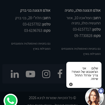
אולם תצוגה פולג, נתניה
אולם תצוגה בני ברק
רחוב:
המלאכה 10, אזור
רחוב:
הלח”י 28, בני ברק
התעשיה פולג, נתניה
טלפון:
03-6157702
טלפון:
03-6157717
פקס:
03-6196763
פקס:
09-7730828
גם בחנויות האינסטלציה והמטבחים
גם בחנויות האינסטלציה והמטבחים
המובילות בארץ
המובילות בארץ
שלום
אני
הצ'אטבוט של האתר!
עקבו אחרינו
צריך עזרה? התחל
שיחה.
© כל הזכויות שמורות לניגא 2026