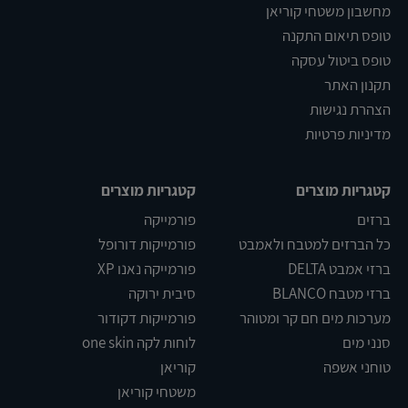
מחשבון משטחי קוריאן
טופס תיאום התקנה
טופס ביטול עסקה
תקנון האתר
הצהרת נגישות
מדיניות פרטיות
קטגריות מוצרים
קטגריות מוצרים
ברזים
פורמייקה
כל הברזים למטבח ולאמבט
פורמייקות דורופל
ברזי אמבט DELTA
פורמייקה נאנו XP
ברזי מטבח BLANCO
סיבית ירוקה
מערכות מים חם קר ומטוהר
פורמייקות דקודור
סנני מים
לוחות לקה one skin
טוחני אשפה
קוריאן
משטחי קוריאן