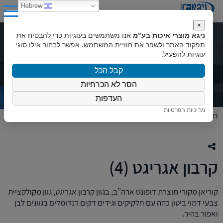
0
Hebrew
×
ניגא מוצרי איכות בע"מ
אנו משתמשים בעוגיות כדי להבטיח את
קרבון אגריגט (4)
תפקוד האתר ולשפר את חוויית המשתמש. אפשר לבחור אילו סוגי
עוגיות להפעיל.
קבל הכל
הסר לא הכרחיות
העדפות
מדיניות הפרטיות
ראשי
»
המוצרים שלנו
»
צבעי קוריאן
»
קרבון אגריגט (4)
קרבון אגריגט (4)
קוריאן מקורי תוצרת דופונט ארה”ב, בגוון קרבון אגריגט, גוון מקולקציית
צבעי דמוי ביטון כהה עם חלקיקים וגידים דקים רנדומלים בגוונים לבן
ואפור בהיר.